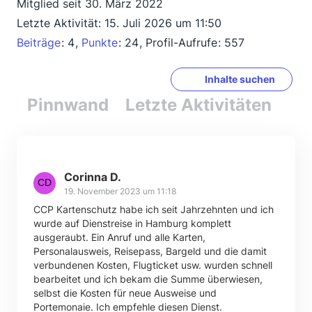
Mitglied seit 30. März 2022
Letzte Aktivität:
15. Juli 2026 um 11:50
Beiträge
4
Punkte
24
Profil-Aufrufe
557
Inhalte suchen
Pinnwand
Letzte Aktivitäten
Re
Corinna D.
19. November 2023 um 11:18
CCP Kartenschutz habe ich seit Jahrzehnten und ich
wurde auf Dienstreise in Hamburg komplett
ausgeraubt. Ein Anruf und alle Karten,
Personalausweis, Reisepass, Bargeld und die damit
verbundenen Kosten, Flugticket usw. wurden schnell
bearbeitet und ich bekam die Summe überwiesen,
selbst die Kosten für neue Ausweise und
Portemonaie. Ich empfehle diesen Dienst.