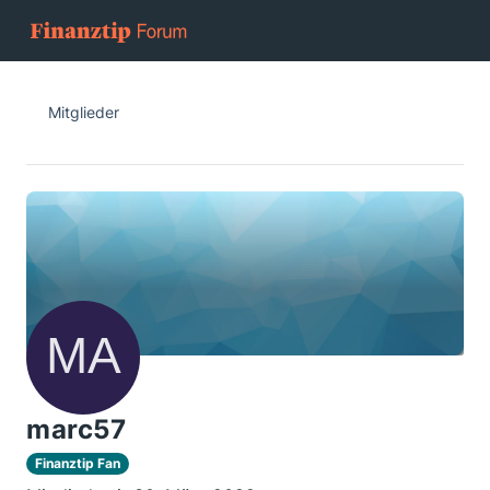
Mitglieder
marc57
Finanztip Fan