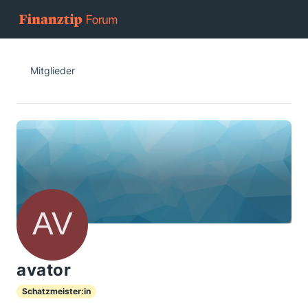
Mitglieder
avator
Schatzmeister:in