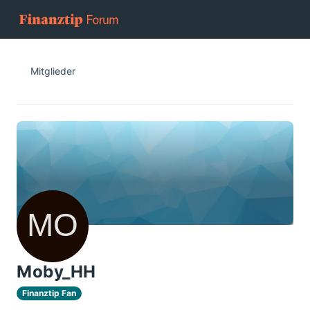
Mitglieder
Moby_HH
Finanztip Fan