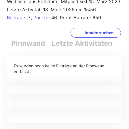
Weiblich
aus Potsdam
Mitglied seit 15. März 2023
Letzte Aktivität:
18. März 2025 um 15:56
Beiträge
7
Punkte
46
Profil-Aufrufe
659
Inhalte suchen
Pinnwand
Letzte Aktivitäten
Re
Es wurden noch keine Einträge an der Pinnwand
verfasst.