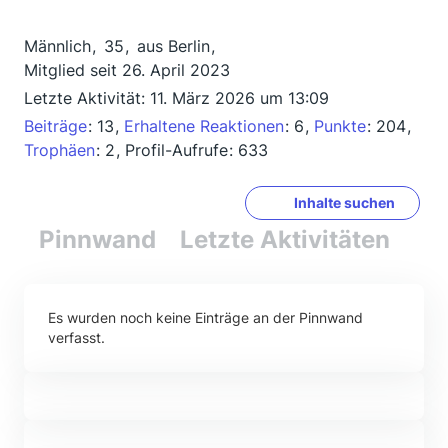
Männlich
35
aus Berlin
Mitglied seit 26. April 2023
Letzte Aktivität:
11. März 2026 um 13:09
Beiträge
13
Erhaltene Reaktionen
6
Punkte
204
Trophäen
2
Profil-Aufrufe
633
Inhalte suchen
Pinnwand
Letzte Aktivitäten
Re
Es wurden noch keine Einträge an der Pinnwand
verfasst.