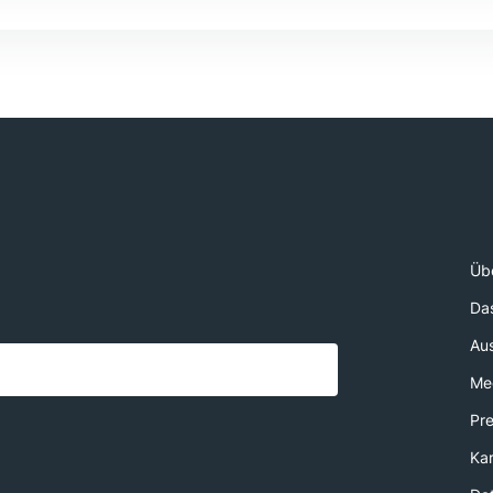
Üb
Da
Au
Med
Pr
Kar