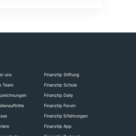
er uns
Finanztip Stiftung
s Team
Finanztip Schule
szeichnungen
Finanztip Daily
ienauftritte
Finanztip Forum
esse
Finanztip Erfahrungen
riere
Finanztip App