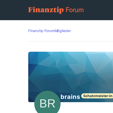
Finanztip Forum
Mitglieder
brains
Schatzmeister:in