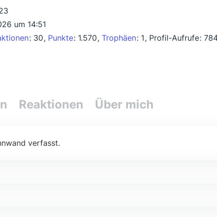
023
2026 um 14:51
aktionen
30
Punkte
1.570
Trophäen
1
Profil-Aufrufe
78
en
Reaktionen
Über mich
nnwand verfasst.