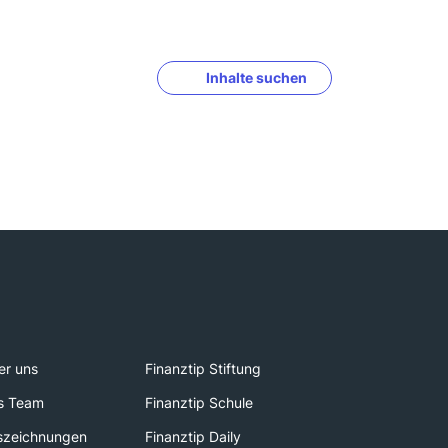
Inhalte suchen
er uns
Finanztip Stiftung
s Team
Finanztip Schule
szeichnungen
Finanztip Daily