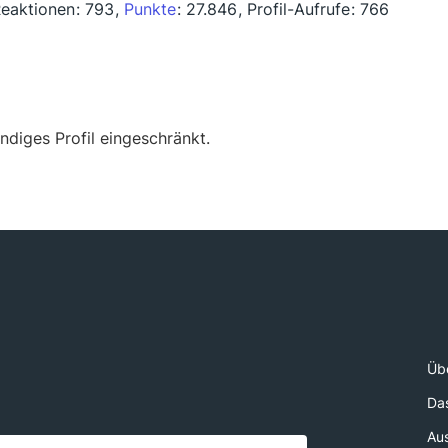
Reaktionen
793
Punkte
27.846
Profil-Aufrufe
766
ändiges Profil eingeschränkt.
Üb
Da
Au