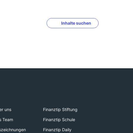
Inhalte suchen
er uns
Finanztip Stiftung
s Team
Finanztip Schule
szeichnungen
Finanztip Daily