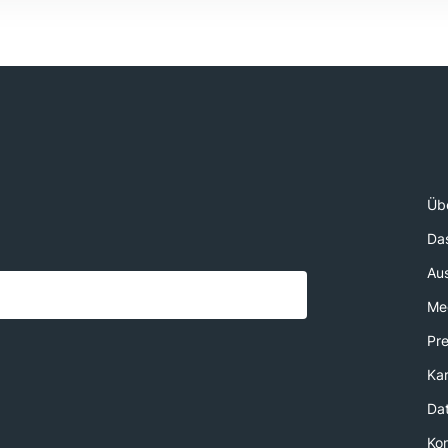
Üb
Da
Au
Med
Pr
Kar
Da
Ko