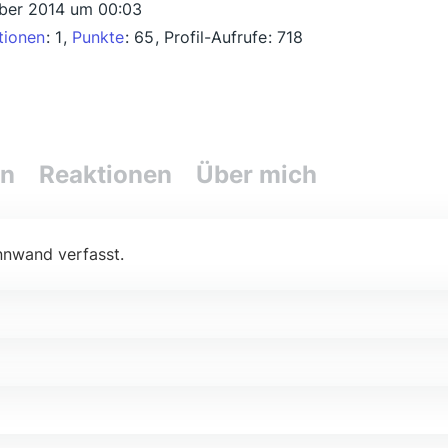
ber 2014 um 00:03
tionen
1
Punkte
65
Profil-Aufrufe
718
en
Reaktionen
Über mich
nnwand verfasst.