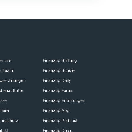
er uns
Finanztip Stiftung
s Team
Finanztip Schule
szeichnungen
Finanztip Daily
ienauftritte
Finanztip Forum
esse
Finanztip Erfahrungen
riere
Finanztip App
tenschutz
Finanztip Podcast
ntakt
Finanztip Deals