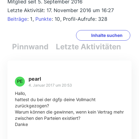
Mitglied seit 5. September 2016
Letzte Aktivität:
17. November 2016 um 16:27
Beiträge
1
Punkte
10
Profil-Aufrufe
328
Inhalte suchen
Pinnwand
Letzte Aktivitäten
Re
pearl
4. Januar 2017 um 20:53
Hallo,
hattest du bei der dgfp deine Vollmacht
zurückgezogen?
Warum können die gewinnen, wenn kein Vertrag mehr
zwischen den Parteien existiert?
Danke