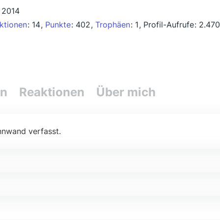
 2014
ktionen
14
Punkte
402
Trophäen
1
Profil-Aufrufe
2.470
en
Reaktionen
Über mich
nnwand verfasst.