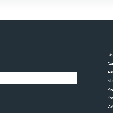
Üb
Da
Au
Med
Pr
Kar
Da