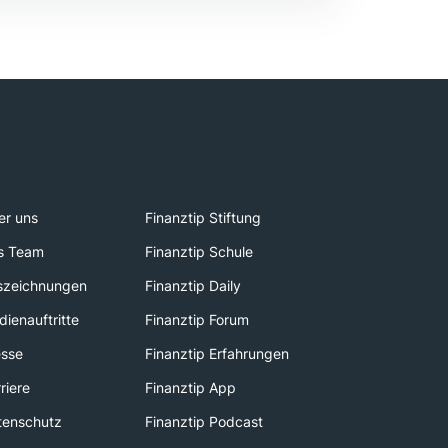
er uns
Finanztip Stiftung
s Team
Finanztip Schule
szeichnungen
Finanztip Daily
ienauftritte
Finanztip Forum
esse
Finanztip Erfahrungen
riere
Finanztip App
tenschutz
Finanztip Podcast