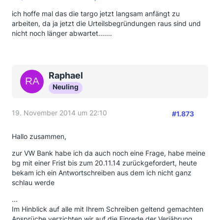
gestellten Darlehen um einen Förderkredit. Bei
ich hoffe mal das die targo jetzt langsam anfängt zu
dem im Darlehensvertrag angegebenen Zinssatz
arbeiten, da ja jetzt die Urteilsbegründungen raus sind und
handelt es sich um den sogenannten Ein-
nicht noch länger abwartet.......
standszinssatz. In Abweichung zu der Praxis der
Geschäftsbanken ist hierin keine Marge ent-
halten, die die bankenüblichen Aufschläge für die
Verwaltungs- und Risikokosten enthält. Der-
Raphael
artige Kosten werden bei den Förderkrediten durch
Neuling
die Erhebung des sich im Darlehensverlauf
abbauenden Verwaltungskostenbeitrags
berücksichtigt.
19. November 2014 um 22:10
#1.873
Das Landgericht Berlin hat in einem Verfahren, das
die Rechtmäßigkeit der Erhebung des Ver
Hallo zusammen,
waltungskostenbeitrags zum Gegenstand hatte,
darauf hingewiesen, dass solange der Bewilli-
zur VW Bank habe ich da auch noch eine Frage, habe meine
gungsbescheid als wirksam zu behandeln ist, eine
bg mit einer Frist bis zum 20.11.14 zurückgefordert, heute
Klage - vor welchem Gericht auch immer -
bekam ich ein Antwortschreiben aus dem ich nicht ganz
keine Aussicht auf Erfolg haben kann.
schlau werde
Das Verfahren wurde dann an das für öffentlich
rechtliche Streitigkeiten zuständige Verwaltungs-
...
gericht Berlin verwiesen. Auch dieses hat es als
Im Hinblick auf alle mit Ihrem Schreiben geltend gemachten
zulässig angesehen, dass die Bewilligungs-.
Ansprüche verzichten wir auf die Einrede der Verjährung,