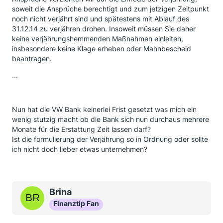
stelle (IBB) die Verwaltungskosten in die
soweit die Ansprüche berechtigt und zum jetzigen Zeitpunkt
Förderkalkulation einbezieht und damit nach Art einer
noch nicht verjährt sind und spätestens mit Ablauf des
Bank, zinsähnliche Leistungen zur pauschalierten
31.12.14 zu verjähren drohen. Insoweit müssen Sie daher
Abgeltung des mit der Darlehensgewährung
keine verjährungshemmenden Maßnahmen einleiten,
verbundenen Verwaltungsaufwands geltend macht.
insbesondere keine Klage erheben oder Mahnbescheid
Vor diesem Hintergrund können wir eine
beantragen.
Erstattungspflicht unseres Hauses hinsichtlich der ver
elnnahmten Beträge nicht erkennen.
...
M it freundlichen Grü ßen
Nachdem was ich hier bisher gelesen habe scheint
Nun hat die VW Bank keinerlei Frist gesetzt was mich ein
diese Begründung nicht sehr überzeugend, oder ?
wenig stutzig macht ob die Bank sich nun durchaus mehrere
Meine Rechtsschuztversicherung will nun keine
Monate für die Erstattung Zeit lassen darf?
Deckung übernehmen, da das Darlehn mit dem
Ist die formulierung der Verjährung so in Ordnung oder sollte
Neubau einer Immobilie im Zusammenhang steht und
ich nicht doch lieber etwas unternehmen?
die Immobilienfragen ausgeschlossen sind....
Macht es eventuell Sinn, wenn sich mehrere
Betroffene zusammenfinden und gemeinsam
Brina
vorgehen ggf. mittels einer "Sammelklage"... ?
Finanztip Fan
Eventuell gibt es dies ja schon, ich wäre dabei und
würde mich über Infos dazu freuen !!!