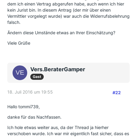
dem ich einen Vertrag abgerufen habe, auch wenn ich hier
Insofern würde ich Ihnen erst einmal empfehlen, mit
kein Jurist bin. In diesem Antrag (der mir über einen
dem Arbeitgeber zu sprechen und sozusagen „das
Vermittler vorgelegt wurde) war auch die Widerrufsbelehrung
Wasser zu testen“ (wirkt er mit, benötigt er weitere
falsch.
Informationen usw.?).
Ändern diese Umstände etwas an Ihrer Einschätzung?
Viele Grüße
Vers.BeraterGamper
Gast
18. Juli 2016 um 19:55
#22
Hallo tommi739,
danke für das Nachfassen.
Ich hole etwas weiter aus, da der Thread ja hierher
verschoben wurde. Ich war mir eigentlich fast sicher, dass es