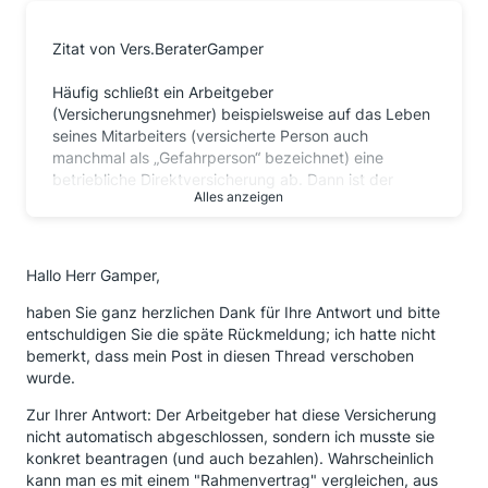
Zitat von Vers.BeraterGamper
Häufig schließt ein Arbeitgeber
(Versicherungsnehmer) beispielsweise auf das Leben
seines Mitarbeiters (versicherte Person auch
manchmal als „Gefahrperson“ bezeichnet) eine
betriebliche Direktversicherung ab. Dann ist der
Alles anzeigen
Arbeitnehmer die versicherte Person.
Hallo Herr Gamper,
[...]
haben Sie ganz herzlichen Dank für Ihre Antwort und bitte
Sie haben nach meiner Rechtsaufassung als
entschuldigen Sie die späte Rückmeldung; ich hatte nicht
versicherte Person kein eigenes Widerspruchs- oder
bemerkt, dass mein Post in diesen Thread verschoben
Kündigungsrecht.
wurde.
Zur Ihrer Antwort: Der Arbeitgeber hat diese Versicherung
[...]
nicht automatisch abgeschlossen, sondern ich musste sie
konkret beantragen (und auch bezahlen). Wahrscheinlich
kann man es mit einem "Rahmenvertrag" vergleichen, aus