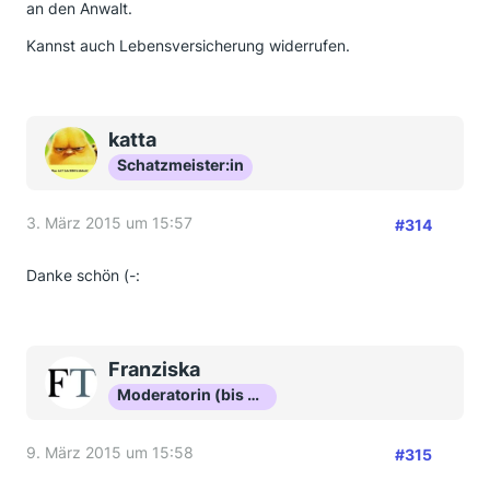
an den Anwalt.
Kannst auch Lebensversicherung widerrufen.
katta
Schatzmeister:in
3. März 2015 um 15:57
#314
Danke schön (-:
Franziska
Moderatorin (bis Okt 16)
9. März 2015 um 15:58
#315