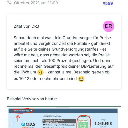
24. Oktober 2021 um 11:09
Geschäftsführer neu gegründeter Energieversorger
#559
zuvor bereits mit anderen Unternehmen von
Insolvenz betroffen waren. Vorsicht geboten ist bei
hohen Bonuszahlungen, Prämien oder sehr niedrigem
Arbeitspreis. Zudem zahlen Unternehmen für die
Zitat von DRJ
Listung auf den Vergleichsportalen zusätzlich und
geben diese Kosten später an ihre Kundschaft weiter.
Schau doch mal was dein Grundversorger für Preise
Oft ist der Abschluss eines Vertrages direkt beim
anbietet und vergiß zur Zeit die Portale - geh direkt
Anbieter günstiger und einfacher. Die
auf die Seite deines Grundversorgungstarifes - es
Vergleichsportale können für den vorherigen
wäre mir neu, dass gemeldet worden sei, die Preise
Preisvergleich nützlich sein, sofern man die richtigen
seien um mehr als 100 Prozent gestiegen. Und dann
Voreinstellungen nutzt.
rechne mal den Gesamtpreis deiner DEPLieferung auf
die KWh um
- kannst ja mal Bescheid geben ob
Bitte beachten Sie, dass die Meldung den Stand der
es 10 12 oder nochmehr cent sind
Dinge zum Zeitpunkt ihrer Veröffentlichung
wiedergibt.
Beispiel Verivox von heute: