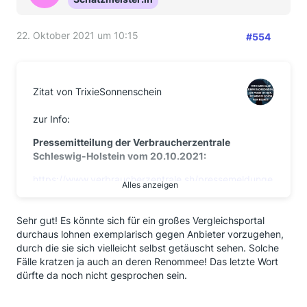
22. Oktober 2021 um 10:15
#554
Zitat von TrixieSonnenschein
zur Info:
Pressemitteilung der Verbraucherzentrale
Schleswig-Holstein vom 20.10.2021:
https://www.verbraucherzentrale.sh/pressemeldunge
Alles anzeigen
…izperiode-66187
Deutsche Energiepool GmbH kündigt allen Kunden
Sehr gut! Es könnte sich für ein großes Vergleichsportal
zu Beginn der Heizperiode
durchaus lohnen exemplarisch gegen Anbieter vorzugehen,
durch die sie sich vielleicht selbst getäuscht sehen. Solche
Pressemitteilung vom 20.10.2021
Fälle kratzen ja auch an deren Renommee! Das letzte Wort
dürfte da noch nicht gesprochen sein.
Sämtlichen Kundinnen und Kunden des