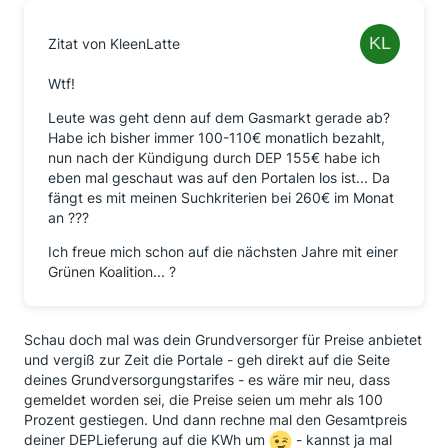
Marktpreise“ könne eine Belieferung aufgrund
wirtschaftlicher Unzumutbarkeit nicht mehr
zugesichert werden.
Zitat von KleenLatte
Kritik am Vorgehen der DEP
Wtf!
Lenia Baga, Juristin bei der Verbraucherzentrale
Leute was geht denn auf dem Gasmarkt gerade ab?
Schleswig-Holstein (VZSH), kritisiert das
Habe ich bisher immer 100-110€ monatlich bezahlt,
Geschäftsmodell des Energieversorgers. „Während
nun nach der Kündigung durch DEP 155€ habe ich
der Sommermonate diesen Jahres hat die DEP von
eben mal geschaut was auf den Portalen los ist... Da
den hohen Grundpreisen profitiert. Für die
fängt es mit meinen Suchkriterien bei 260€ im Monat
Kundschaft würde sich so ein Tarif mit niedrigem
an ???
Arbeitspreis erst jetzt in der Heizperiode lohnen.
Doch dazu kommt es nicht, weil das Unternehmen
Ich freue mich schon auf die nächsten Jahre mit einer
vorher sämtlichen Kunden gekündigt hat.“ Zurzeit
Grünen Koalition... ?
gehen bei der VZSH viele Beschwerden von
Betroffenen ein. „Das Verhalten der DEP ist auffällig
und belastet viele Haushalte. Gerade jetzt, wo die
Schau doch mal was dein Grundversorger für Preise anbietet
Energiekosten ohnehin deutlich steigen, bringt das
und vergiß zur Zeit die Portale - geh direkt auf die Seite
Betroffene in eine schwierige Situation“, so Lenia
deines Grundversorgungstarifes - es wäre mir neu, dass
Baga. Diese sind verunsichert und müssen nun
gemeldet worden sei, die Preise seien um mehr als 100
kurzfristig einen neuen Vertrag abschließen.
Prozent gestiegen. Und dann rechne mal den Gesamtpreis
deiner DEPLieferung auf die KWh um
- kannst ja mal
Versteckte Vorauszahlung