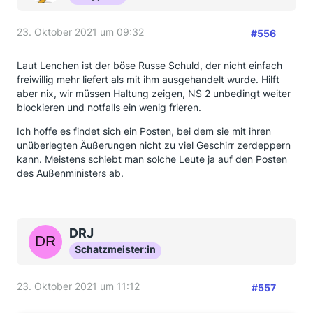
Kein Gasverbrauch im Sommer – aber ein hoher
Grundpreis
23. Oktober 2021 um 09:32
#556
Der neue Kunde aus Lübeck hatte bis dahin nichts
Negatives über das Unternehmen gehört. Seine
Laut Lenchen ist der böse Russe Schuld, der nicht einfach
Suche im Internet und die Bewertungen auf
freiwillig mehr liefert als mit ihm ausgehandelt wurde. Hilft
Vergleichsportalen hatten eine hohe Empfehlungsrate
aber nix, wir müssen Haltung zeigen, NS 2 unbedingt weiter
von 90 Prozent mit fast 5 von 5 möglichen Sternen
blockieren und notfalls ein wenig frieren.
ergeben. Er hatte sich für diesen Anbieter
entschieden, weil das Unternehmen einen günstigen
Ich hoffe es findet sich ein Posten, bei dem sie mit ihren
Arbeitspreis anbot und mit Sitz in Deutschland seriös
unüberlegten Äußerungen nicht zu viel Geschirr zerdeppern
wirkte. Die Lieferung begann problemlos. Da der
kann. Meistens schiebt man solche Leute ja auf den Posten
Kunde über die warmen Sommermonate kein Gas
des Außenministers ab.
verbrauchte, zahlte er lediglich die hohen
Grundpreise, ohne von dem niedrigen Arbeitspreis
profitieren zu können.
DRJ
Mit der Kälte kam die Kündigung
Schatzmeister:in
Unerwartet erhielt der Betroffene im Herbst zu Beginn
der Heizperiode die Kündigung seines Vertrags. Als
23. Oktober 2021 um 11:12
Grund gab das Unternehmen an, wegen
#557
„unvorhersehbarer Entwicklungen der Erdgas-