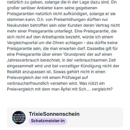
Und dabei bleibe ich: wer seriös und
natürlich zu geben, solange die in der Lage dazu sind. Ein
verantwortungsvoll und unternehmerisch ernsthaft
großer seriöser Anbieter kann seine gegebenen
und pflichtgemäß im Frühjahr sich "eingedeckt" hat
Preisgarantien natürlich nicht aufkündigen, solange er sie
(längerfristig!) der kommt JETZT NOCH NICHT in
stemmen kann. D.h. von Preiserhöhungen dürften nur
Schwierigkeiten. Sondern nur wer entweder gezockt
Neukunden betroffen sein oder Kunden deren Vertrag nicht
hat oder betrogen.
mehr einer Preisgarantie unterliegt. Eine Preisgarantie, die
sich nicht auf den Arbeitspreis bezieht, würde ich einem
Dass kein Anbieter im neuen Jahr ohne
Vergleichsportal um die Ohren schlagen - das dürfte keine
Preiserhöhungen auskommen wird bei der extremen
Preisgarantie sein, die man erwarten darf. Dasselbe gilt für
Preisspirale nach oben jetzt ist klar. Das wird alle
eine Preisgarantie über einen 'Grundpreis' der auf einen
Anbieter treffen - egal ob groß oder klein. Und infolge
Jahresverbrauch berechnet, in der verbrauchsarmen Zeit
dann auch uns Verbraucher. Egal welche "Garantien"
eingesammelt wird und bei vorzeitiger Kündigung nicht der
es für uns gab oder gibt.
Realität anzupassen ist. Sowas gehört nicht in einen
Preisvergleich der mit einem Prüfsiegel auf
Einzige Chance, dass sich die Preise "normalisieren"
verbraucherfreundlich versehen wird. Was nützt ein
normalisiert ist, dass entweder der Staat aufhört
Preisvergleich mit dem man Äpfel mit Sch.... vergleicht?
derart immens mit abzukassieren und zumindest
vorrübergehend Abgaben, Steuern und Gebühren
auf/bei Energien senkt.
Oder aber der Gaspreis wieder auf ein Normalmaß
fällt wenn z.Bsp. den Russen Nordstream 2 fix
TrixieSonnenschein
genehmigt wird, damit sie dann ihre Gasliefermenge
Schatzmeister:in
wieder erhöhen. Haben sie ja "angeboten"
. Ist