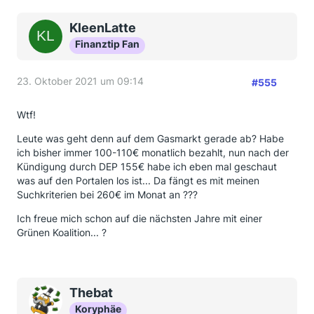
Unternehmens Deutsche Energiepool GmbH (DEP)
wurden die Gaslieferungsverträge zu Beginn der
KleenLatte
Heizperiode gekündigt. Das Unternehmen begründet
Finanztip Fan
das mit unvorhersehbaren Entwicklungen auf dem
Erdgasmarkt. Viele Betroffene sind verärgert und
fühlen sich ungerecht behandelt, da sie von den
23. Oktober 2021 um 09:14
#555
vertraglich zugesicherten günstigen
Verbrauchspreisen nicht profitieren konnten.
Wtf!
Anfang des Jahres 2021 hatte Daniel K. aus Lübeck
Leute was geht denn auf dem Gasmarkt gerade ab? Habe
einen Gasliefervertrag über ein Vergleichsportal mit
ich bisher immer 100-110€ monatlich bezahlt, nun nach der
dem Unternehmen Deutsche Energiepool GmbH
Kündigung durch DEP 155€ habe ich eben mal geschaut
(DEP) abgeschlossen. Der Vertrag enthielt eine
was auf den Portalen los ist... Da fängt es mit meinen
Preisgarantie für ein Jahr. Auf dem Portal hatte die
Suchkriterien bei 260€ im Monat an ???
DEP hohe Grundpreise zwischen 40 und 80 Euro
brutto pro Monat angegeben. Der Arbeitspreis sollte
Ich freue mich schon auf die nächsten Jahre mit einer
bei vergleichsweise günstigen 0,01 Euro je
Grünen Koalition... ?
Kilowattstunde (kWh) brutto liegen – inklusive
sämtlicher Kosten wie Steuern, Abgaben und
Netzentgelte. Den Grundpreis zahlen Kunden
unabhängig vom Verbrauch, der Arbeitspreis (auch
Thebat
Verbrauchspreis) wird pro kWh abgerechnet.
Koryphäe