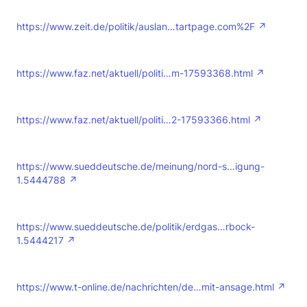
https://uacrisis.org/de/warum-der-r…aine-zu-tun-
hat
https://www.zeit.de/politik/auslan…tartpage.com%2F
Inwiefern man der Ukraine hier glauben kann (man
erinnere sich nur an die für den Eigenbedarf
abgezwackte Gasmenge im Ukraine-Konflikt
https://www.faz.net/aktuell/politi…m-17593368.html
damals)? Wer weiß. Die Frage ist jedoch, warum weiß
der Geheimdienst der notorisch klammen Ukraine
mehr, als die deutsche Bundesregierung und deren
https://www.faz.net/aktuell/politi…2-17593366.html
befreundete Geheimdienste?
https://www.sueddeutsche.de/meinung/nord-s…igung-
1.5444788
https://www.sueddeutsche.de/politik/erdgas…rbock-
1.5444217
https://www.t-online.de/nachrichten/de…mit-ansage.html