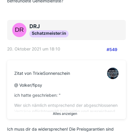
befreundete Geheimdienste?
DRJ
Schatzmeister:in
20. Oktober 2021 um 18:10
#549
Zitat von TrixieSonnenschein
@ Volker/fipsy
ich hatte geschrieben: "
Wer sich nämlich entsprechend der abgeschlossenen
Verträge
pflichtgemäß frühzeitig und ausreichend
Alles anzeigen
Kontingent besorgt hat
auf dem Spotmarkt kommt
jetzt (noch) nicht in Schwierigkeiten."
Ich muss dir da widersprechen! Die Preisgarantien sind