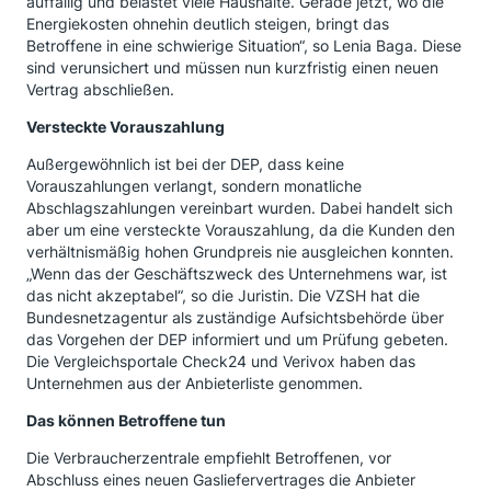
auffällig und belastet viele Haushalte. Gerade jetzt, wo die
Energiekosten ohnehin deutlich steigen, bringt das
Betroffene in eine schwierige Situation“, so Lenia Baga. Diese
sind verunsichert und müssen nun kurzfristig einen neuen
Vertrag abschließen.
Versteckte Vorauszahlung
Außergewöhnlich ist bei der DEP, dass keine
Vorauszahlungen verlangt, sondern monatliche
Abschlagszahlungen vereinbart wurden. Dabei handelt sich
aber um eine versteckte Vorauszahlung, da die Kunden den
verhältnismäßig hohen Grundpreis nie ausgleichen konnten.
„Wenn das der Geschäftszweck des Unternehmens war, ist
das nicht akzeptabel“, so die Juristin. Die VZSH hat die
Bundesnetzagentur als zuständige Aufsichtsbehörde über
das Vorgehen der DEP informiert und um Prüfung gebeten.
Die Vergleichsportale Check24 und Verivox haben das
Unternehmen aus der Anbieterliste genommen.
Das können Betroffene tun
Die Verbraucherzentrale empfiehlt Betroffenen, vor
Abschluss eines neuen Gasliefervertrages die Anbieter