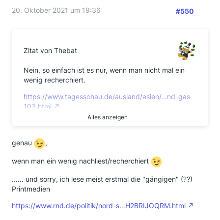
zwar simple Erpressung von Ihnen - aber SO einfach
20. Oktober 2021 um 19:36
#550
ist das eben, wenn man an der Quelle sitzt
.
Zitat von Thebat
Nein, so einfach ist es nur, wenn man nicht mal ein
wenig recherchiert.
https://www.tagesschau.de/ausland/asien/…nd-gas-
103.html
Alles anzeigen
a) Russland liefert laut Bundesregierung sogar mehr,
als sie laut den geschlossenen Verträgen müssten.
genau
,
b) Unsere amerikanischen Freunde wollten NS 2
verhindern, da sie uns genauso gut mit Flüssiggas
wenn man ein wenig nachliest/recherchiert
beliefern könnten. Tatsächlich liefern sie derzeit aber
...... und sorry, ich lese meist erstmal die "gängigen" (??)
lieber das Gas für den 5 fachen Preis nach Asien
Printmedien
anstatt nach Europa.
https://www.rnd.de/politik/nord-s…H2BRIJOQRM.html
Gegenstimmen finden sich hier: