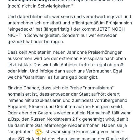
(noch) nicht in Schwierigkeiten."
Und dabei bleibe ich: wer seriös und verantwortungsvoll und
unternehmerisch ernsthaft und pflichtgemäß im Frühjahr sich
"eingedeckt" hat (längerfristig!) der kommt JETZT NOCH
NICHT in Schwierigkeiten. Sondern nur wer entweder
gezockt hat oder betrogen.
Dass kein Anbieter im neuen Jahr ohne Preiserhöhungen
auskommen wird bei der extremen Preisspirale nach oben
jetzt ist klar. Das wird alle Anbieter treffen - egal ob groß
oder klein. Und infolge dann auch uns Verbraucher. Egal
welche "Garantien" es für uns gab oder gibt.
Einzige Chance, dass sich die Preise "normalisieren"
normalisiert ist, dass entweder der Staat aufhört derart
immens mit abzukassieren und zumindest vorrübergehend
Abgaben, Steuern und Gebühren auf/bei Energien senkt.
Oder aber der Gaspreis wieder auf ein Normalmaß fällt wenn
z.Bsp. den Russen Nordstream 2 fix genehmigt wird, damit
sie dann ihre Gasliefermenge wieder erhöhen. Haben sie ja
"angeboten"
. Ist zwar simple Erpressung von Ihnen -
aber SO einfach ist das eben, wenn man an der Quelle sitzt