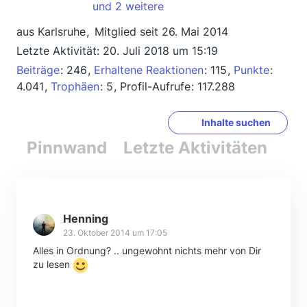
und 2 weitere
aus Karlsruhe
Mitglied seit 26. Mai 2014
Letzte Aktivität:
20. Juli 2018 um 15:19
Beiträge
246
Erhaltene Reaktionen
115
Punkte
4.041
Trophäen
5
Profil-Aufrufe
117.288
Inhalte suchen
Pinnwand
Letzte Aktivitäten
Re
Henning
23. Oktober 2014 um 17:05
Alles in Ordnung? .. ungewohnt nichts mehr von Dir
zu lesen