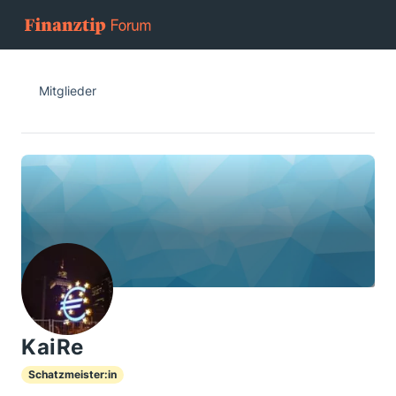
Mitglieder
KaiRe
Schatzmeister:in