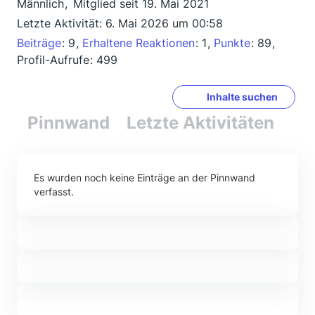
Männlich
Mitglied seit 19. Mai 2021
Letzte Aktivität:
6. Mai 2026 um 00:58
Beiträge
9
Erhaltene Reaktionen
1
Punkte
89
Profil-Aufrufe
499
Inhalte suchen
Pinnwand
Letzte Aktivitäten
Re
Es wurden noch keine Einträge an der Pinnwand
verfasst.