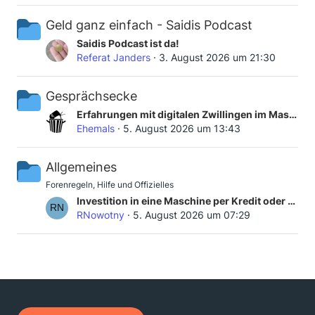
t
i
z
Geld ganz einfach - Saidis Podcast
t
t
r
e
L
Saidis Podcast ist da!
ä
B
e
Referat Janders
3. August 2026 um 21:30
g
e
t
e
i
z
Gesprächsecke
t
t
r
e
L
Erfahrungen mit digitalen Zwillingen im Maschinenbau?
ä
B
e
Ehemals
5. August 2026 um 13:43
g
e
t
e
i
z
Allgemeines
t
t
r
e
Forenregeln, Hilfe und Offizielles
ä
B
L
Investition in eine Maschine per Kredit oder Direktzahlung ?
g
e
e
RNowotny
5. August 2026 um 07:29
e
i
t
t
z
r
t
ä
e
g
B
e
e
i