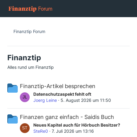
Finanztip Forum
Finanztip
Alles rund um Finanztip
Finanztip-Artikel besprechen
L
Datenschutzaspekt fehlt oft
e
Joerg Leine
5. August 2026 um 11:50
t
z
Finanzen ganz einfach - Saidis Buch
t
e
L
Neues Kapitel auch für Hörbuch Besitzer?
B
e
SteRe0
7. Juli 2026 um 13:16
e