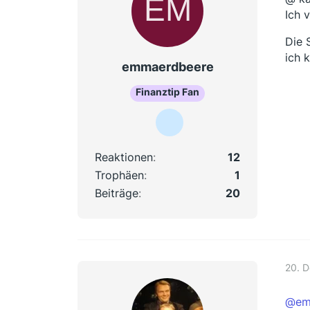
Ich 
Die 
ich 
emmaerdbeere
Finanztip Fan
Reaktionen
12
Trophäen
1
Beiträge
20
20. 
@em