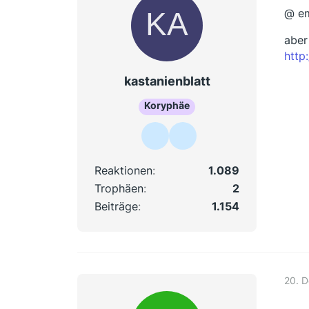
@ e
aber 
http
kastanienblatt
Koryphäe
Reaktionen
1.089
Trophäen
2
Beiträge
1.154
20. 