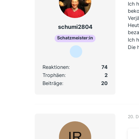
Ich 
bek
Verj
Heut
schumi2804
beza
Schatzmeister:in
Ich 
Die 
Reaktionen
74
Trophäen
2
Beiträge
20
20. 