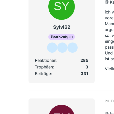
@ Ka
ich 
vore
Mand
Sylvi62
argu
so, 
Sparkönig:in
eing
pass
Und 
ist 
Reaktionen
285
Trophäen
3
Viel
Beiträge
331
20. 
@ ka