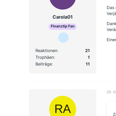
Das 
Verj
Carola01
Dank
Finanztip Fan
Verä
Eine
Reaktionen
21
Trophäen
1
Beiträge
11
20. 
Z