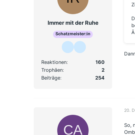
Z
D
Immer mit der Ruhe
b
Ä
Schatzmeister:in
Dann
Reaktionen
160
Trophäen
2
Beiträge
254
20. 
So, 
Ombu