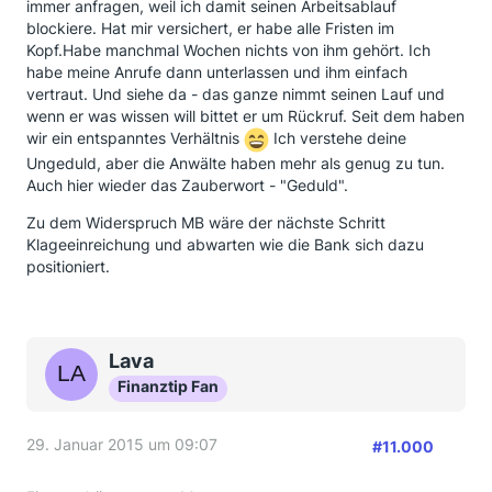
immer anfragen, weil ich damit seinen Arbeitsablauf
der Frist Widerspruch gegen den Mahnbescheid
blockiere. Hat mir versichert, er habe alle Fristen im
eingelegt, jetzt weiß ich nicht, was ich weiter
Kopf.Habe manchmal Wochen nichts von ihm gehört. Ich
unternehmen soll.
habe meine Anrufe dann unterlassen und ihm einfach
Erneute Fristsetzung, danach wieder einen
vertraut. Und siehe da - das ganze nimmt seinen Lauf und
Mahnbescheid wegen des fehlenden
wenn er was wissen will bittet er um Rückruf. Seit dem haben
Teilbetrages....?????
wir ein entspanntes Verhältnis
Ich verstehe deine
Ungeduld, aber die Anwälte haben mehr als genug zu tun.
Auch hier wieder das Zauberwort - "Geduld".
Zu dem Widerspruch MB wäre der nächste Schritt
Klageeinreichung und abwarten wie die Bank sich dazu
positioniert.
Lava
Finanztip Fan
29. Januar 2015 um 09:07
#11.000