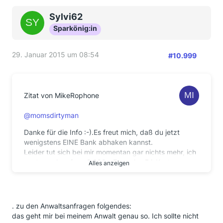
Sylvi62
Sparkönig:in
29. Januar 2015 um 08:54
#10.999
Zitat von MikeRophone
@momsdirtyman
Danke für die Info :-).Es freut mich, daß du jetzt
wenigstens EINE Bank abhaken kannst.
Leider tut sich bei mir momentan gar nichts mehr, ich
warte noch auf ca. 2.600,- Euro plus RA Kosten,
Alles anzeigen
mein RA möchte aber nicht, daß ich andauernd
Sachstandsfragen stelle. Ich bin zwar der Meinung,
daß
eine Mail pro Woche nicht " andauernd " ist, aber ich
. zu den Anwaltsanfragen folgendes:
bin ja auch nicht der einzige Mandant der Kanzlei.
das geht mir bei meinem Anwalt genau so. Ich sollte nicht
Leider hat die Deutsche Bank wohl am letzten Tag