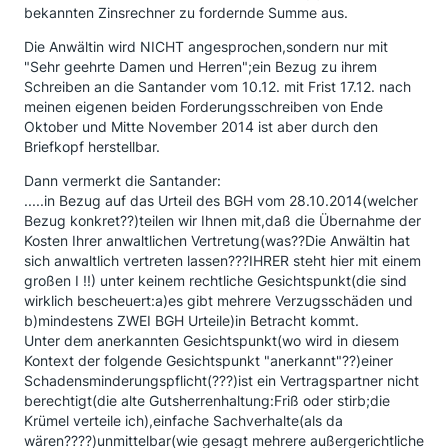
bekannten Zinsrechner zu fordernde Summe aus.
Die Anwältin wird NICHT angesprochen,sondern nur mit
"Sehr geehrte Damen und Herren";ein Bezug zu ihrem
Schreiben an die Santander vom 10.12. mit Frist 17.12. nach
meinen eigenen beiden Forderungsschreiben von Ende
Oktober und Mitte November 2014 ist aber durch den
Briefkopf herstellbar.
Dann vermerkt die Santander:
.....in Bezug auf das Urteil des BGH vom 28.10.2014(welcher
Bezug konkret??)teilen wir Ihnen mit,daß die Übernahme der
Kosten Ihrer anwaltlichen Vertretung(was??Die Anwältin hat
sich anwaltlich vertreten lassen???IHRER steht hier mit einem
großen I !!) unter keinem rechtliche Gesichtspunkt(die sind
wirklich bescheuert:a)es gibt mehrere Verzugsschäden und
b)mindestens ZWEI BGH Urteile)in Betracht kommt.
Unter dem anerkannten Gesichtspunkt(wo wird in diesem
Kontext der folgende Gesichtspunkt "anerkannt"??)einer
Schadensminderungspflicht(???)ist ein Vertragspartner nicht
berechtigt(die alte Gutsherrenhaltung:Friß oder stirb;die
Krümel verteile ich),einfache Sachverhalte(als da
wären????)unmittelbar(wie gesagt mehrere außergerichtliche