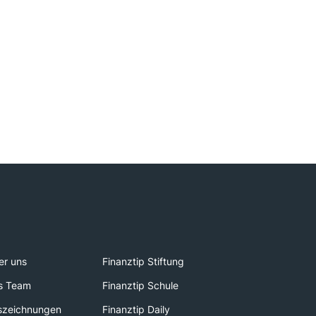
er uns
Finanztip Stiftung
s Team
Finanztip Schule
szeichnungen
Finanztip Daily