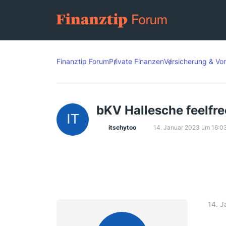
Finanztip Forum
Private Finanzen
Versicherung & Vo
bKV Hallesche feelfre
itschytoo
14. Januar 2023 um 16:0
14. 