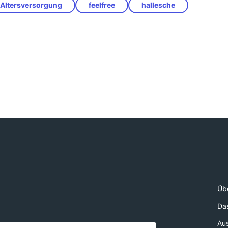
e Altersversorgung
feelfree
hallesche
Üb
Da
Au