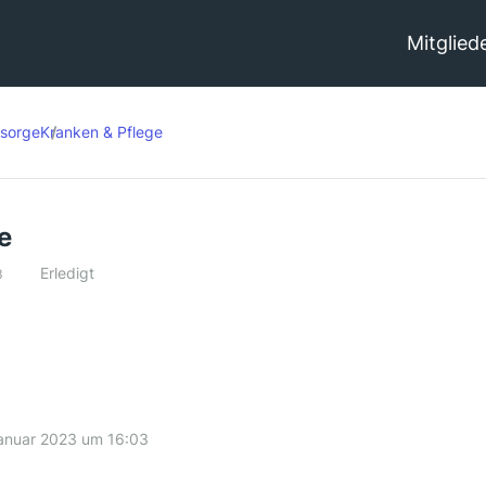
Mitglied
rsorge
Kranken & Pflege
e
Erledigt
3
Januar 2023 um 16:03