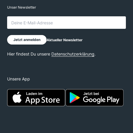
sich vielleicht (vermutlich?) auch ein Realisieren der
Steuer. Beim MSCI World wird meist mit einer
erwarteten Rendite von ca. 7% p.a. gerechnet. Sind
deine aktiven Fonds oder einzelne nah daran, oder
eher weit weg? Und dann zählt am Ende nur eines:
glaubst du, dass deine aktiven Fonds in Zukunft die
beim günstigen ETF erwartbare Rendite nach Kosten
schlagen werden oder zumindest in der Nähe davon
sind? Anders formuliert: würdest du heute noch in
deine aktiven Fonds investieren?
Vielleicht sind bei den Fonds auch
Sicherheitsbausteine dabei (Anleihen...), die natürlich
Unsere App
ohnehin nicht so viel Rendite abwerfen können bzw.
"sollen". Die solltest du dann eher mit dem aktuellen
Geldmarkt-Zinssatz vergleichen, Festgeldern oder
AAA-Staatsanleihen.
Übrigens reicht ein einziger All-World-ETF völlig aus.
Du brauchst keine drei, außer eben du willst alle paar
Jahre aus steuerlichen Gründen wechseln (3x10-
Strategie, siehe unten). Mir persönlich wäre so ein
Depot (oder auch mehrere) viel zu unübersichtlich,