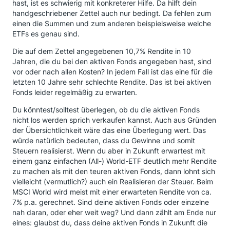
hast, ist es schwierig mit konkreterer Hilfe. Da hilft dein
handgeschriebener Zettel auch nur bedingt. Da fehlen zum
einen die Summen und zum anderen beispielsweise welche
ETFs es genau sind.
Die auf dem Zettel angegebenen 10,7% Rendite in 10
Jahren, die du bei den aktiven Fonds angegeben hast, sind
vor oder nach allen Kosten? In jedem Fall ist das eine für die
letzten 10 Jahre sehr schlechte Rendite. Das ist bei aktiven
Fonds leider regelmäßig zu erwarten.
Du könntest/solltest überlegen, ob du die aktiven Fonds
nicht los werden sprich verkaufen kannst. Auch aus Gründen
der Übersichtlichkeit wäre das eine Überlegung wert. Das
würde natürlich bedeuten, dass du Gewinne und somit
Steuern realisierst. Wenn du aber in Zukunft erwartest mit
einem ganz einfachen (All-) World-ETF deutlich mehr Rendite
zu machen als mit den teuren aktiven Fonds, dann lohnt sich
vielleicht (vermutlich?) auch ein Realisieren der Steuer. Beim
MSCI World wird meist mit einer erwarteten Rendite von ca.
7% p.a. gerechnet. Sind deine aktiven Fonds oder einzelne
nah daran, oder eher weit weg? Und dann zählt am Ende nur
eines: glaubst du, dass deine aktiven Fonds in Zukunft die