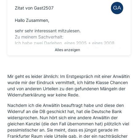
Zitat von Gast2507
Hallo Zusammen,
sehr sehr interessant mitzulesen.
Zu meinem Sachverhalt:
Ich habe zwei Darlehen, eines 2005 + eines 2008
abgeschlossen sowie eine Prolongation für den Kredit
Alles anzeigen
aus 2005 in 2013 abgeschlossen.
Die Verträge lies ich von Anwalt "1" prüfen. Ergebnis:
Die Widerrufsbelehrungen sind falsch.Einschätzung:
Widerruf einreichen erfolgversprechend.
Mir geht es leider ähnlich: Im Erstgespräch mit einer Anwältin
Die Verträge lies ich von Anwalt "2" prüfen. Ergebnis:
wurde mir der Eindruck vermittelt, ich hätte Klasse Chancen
Die Widerrufsbelehrungen sind falsch. Einschätzung:
und von anderen Urteilen zu den gefundenen Mängeln der
Widerruf einreichen erfolgversprechend.
Widerrufserklärung war keine Rede.
Honorar mit Anwalt 2 abgestimmt und Mandat erteilt.
Heute, 10 Wochen später herrscht für mich eher
Nachdem ich die Anwältin beauftragt habe und diese den
Ernüchterung, denn alle Argumente der Bank wurden
Widerruf an die DB geschickt hat, hat die Deutsche Bank
in dem Vorgespräch (Dauer ca. 1 - 1,5 Stunden) mit
widersprochen. Nun hört sich eine andere Anwältin der
Anwalt "2" nie angesprochen.
gleichen Kanzlei (die den Fall übernommen hat) plötzlich viel
Z.B. ist es wohl von Relevanz, wo die
pessimistischer an. Sie meint, dass es jüngst gerade im
Widerrufsbelehrung unterzeichnet wurde.
Frankfurter Raum viele Urteile gab, in der ein nachträglicher