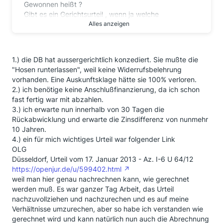
Gewonnen heißt ?
Gibt es ein Gerichtsurteil , wenn ja welche
Aktennummer
Alles anzeigen
und wo wurde verhandelt oder wurde ein Vergleich
mit der DB geschlossen?
Wenn ja, welcher ?
1.) die DB hat aussergerichtlich konzediert. Sie mußte die
Läuft der gesamte Darlehnsbetrag samt Zinsen an
"Hosen runterlassen", weil keine Widerrufsbelehrung
Dich zurück oder wie wurde verfahren ?
vorhanden. Eine Auskunftsklage hätte sie 100% verloren.
Wäre für einige User hier sowie auch für mich sehr
2.) ich benötige keine Anschlußfinanzierung, da ich schon
hilfreich,
fast fertig war mit abzahlen.
wenn Du uns hier noch einige Details aus Deinem
3.) ich erwarte nun innerhalb von 30 Tagen die
"Gewinnurteil" mitteilen könntest.
Rückabwicklung und erwarte die Zinsdifferenz von nunmehr
Ansonsten schließe ich mich auch noch gerne den
10 Jahren.
Fragen von Pusteblume an.
4.) ein für mich wichtiges Urteil war folgender Link
Danke schon mal vorab.
OLG
Servus Peter
Düsseldorf, Urteil vom 17. Januar 2013 - Az. I-6 U 64/12
https://openjur.de/u/599402.html
weil man hier genau nachrechnen kann, wie gerechnet
werden muß. Es war ganzer Tag Arbeit, das Urteil
nachzuvollziehen und nachzurechen und es auf meine
Verhältnisse umzurechen, aber so habe ich verstanden wie
gerechnet wird und kann natürlich nun auch die Abrechnung