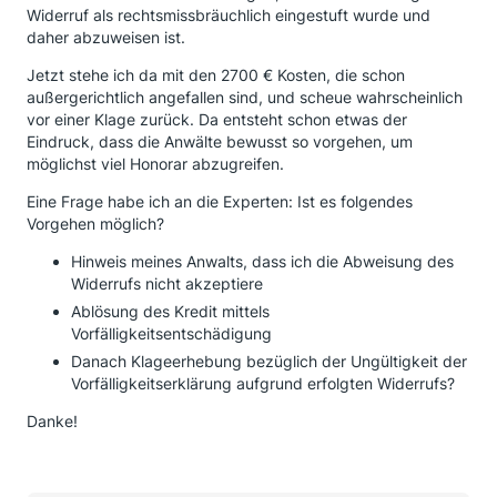
War der Ort die Bank und hatte die Bank vorab hierzu
Widerruf als rechtsmissbräuchlich eingestuft wurde und
ein Angebot erstellt, dann solle es wohl keine Rolle
daher abzuweisen ist.
spielen, ob die Widerrufsbelehrung richtig oder falsch
Jetzt stehe ich da mit den 2700 € Kosten, die schon
ist? Für mich persönlich leider Böhmische Dörfer.
außergerichtlich angefallen sind, und scheue wahrscheinlich
Anwalt "2" ist - so wie ich das Beurteile mit seinem
vor einer Klage zurück. Da entsteht schon etwas der
"außergerichtlichen" Latein wohl am Ende.
Eindruck, dass die Anwälte bewusst so vorgehen, um
Ich bin zwischenzeitlich etwas verunsichert, da 2
möglichst viel Honorar abzugreifen.
unabhängige Fachanwälte sehr überzeugend die
Chance auf Erfolg ansprechen und ich jetzt erleben
Eine Frage habe ich an die Experten: Ist es folgendes
muss, wie zurückgerudert wird.
Vorgehen möglich?
Ich habe die Unterlagen zwischenzeitlich an
Maximum IUS gesendet. Auch hier die Zusage der
Hinweis meines Anwalts, dass ich die Abweisung des
Übernahme meines Mandates.
Widerrufs nicht akzeptiere
die Kosten - 25 % des Erfolgs + Mwst. - beziehen sich
Ablösung des Kredit mittels
ja nur auf eine außergerichtliche Einigung.
Vorfälligkeitsentschädigung
Zu dieser ist jedoch die Bank nicht bereit. Im Falle
Danach Klageerhebung bezüglich der Ungültigkeit der
eines gerichtlichen Rechtsstreits ist das Honor
Vorfälligkeitserklärung aufgrund erfolgten Widerrufs?
"Verhandlungssache".
Danke!
Eine weitere - neutrale - Meinung würde ich zu
meinem o.g. Sachverhalt sehr gerne hören.
Danke schonmal vorab.