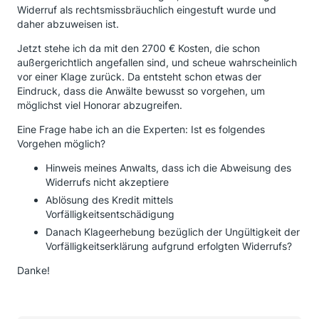
War der Ort die Bank und hatte die Bank vorab hierzu
Widerruf als rechtsmissbräuchlich eingestuft wurde und
ein Angebot erstellt, dann solle es wohl keine Rolle
daher abzuweisen ist.
spielen, ob die Widerrufsbelehrung richtig oder falsch
Jetzt stehe ich da mit den 2700 € Kosten, die schon
ist? Für mich persönlich leider Böhmische Dörfer.
außergerichtlich angefallen sind, und scheue wahrscheinlich
Anwalt "2" ist - so wie ich das Beurteile mit seinem
vor einer Klage zurück. Da entsteht schon etwas der
"außergerichtlichen" Latein wohl am Ende.
Eindruck, dass die Anwälte bewusst so vorgehen, um
Ich bin zwischenzeitlich etwas verunsichert, da 2
möglichst viel Honorar abzugreifen.
unabhängige Fachanwälte sehr überzeugend die
Chance auf Erfolg ansprechen und ich jetzt erleben
Eine Frage habe ich an die Experten: Ist es folgendes
muss, wie zurückgerudert wird.
Vorgehen möglich?
Ich habe die Unterlagen zwischenzeitlich an
Maximum IUS gesendet. Auch hier die Zusage der
Hinweis meines Anwalts, dass ich die Abweisung des
Übernahme meines Mandates.
Widerrufs nicht akzeptiere
die Kosten - 25 % des Erfolgs + Mwst. - beziehen sich
Ablösung des Kredit mittels
ja nur auf eine außergerichtliche Einigung.
Vorfälligkeitsentschädigung
Zu dieser ist jedoch die Bank nicht bereit. Im Falle
Danach Klageerhebung bezüglich der Ungültigkeit der
eines gerichtlichen Rechtsstreits ist das Honor
Vorfälligkeitserklärung aufgrund erfolgten Widerrufs?
"Verhandlungssache".
Danke!
Eine weitere - neutrale - Meinung würde ich zu
meinem o.g. Sachverhalt sehr gerne hören.
Danke schonmal vorab.