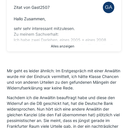
Zitat von Gast2507
Hallo Zusammen,
sehr sehr interessant mitzulesen.
Zu meinem Sachverhalt:
Ich habe zwei Darlehen, eines 2005 + eines 2008
abgeschlossen sowie eine Prolongation für den Kredit
Alles anzeigen
aus 2005 in 2013 abgeschlossen.
Die Verträge lies ich von Anwalt "1" prüfen. Ergebnis:
Die Widerrufsbelehrungen sind falsch.Einschätzung:
Widerruf einreichen erfolgversprechend.
Mir geht es leider ähnlich: Im Erstgespräch mit einer Anwältin
Die Verträge lies ich von Anwalt "2" prüfen. Ergebnis:
wurde mir der Eindruck vermittelt, ich hätte Klasse Chancen
Die Widerrufsbelehrungen sind falsch. Einschätzung:
und von anderen Urteilen zu den gefundenen Mängeln der
Widerruf einreichen erfolgversprechend.
Widerrufserklärung war keine Rede.
Honorar mit Anwalt 2 abgestimmt und Mandat erteilt.
Heute, 10 Wochen später herrscht für mich eher
Nachdem ich die Anwältin beauftragt habe und diese den
Ernüchterung, denn alle Argumente der Bank wurden
Widerruf an die DB geschickt hat, hat die Deutsche Bank
in dem Vorgespräch (Dauer ca. 1 - 1,5 Stunden) mit
widersprochen. Nun hört sich eine andere Anwältin der
Anwalt "2" nie angesprochen.
gleichen Kanzlei (die den Fall übernommen hat) plötzlich viel
Z.B. ist es wohl von Relevanz, wo die
pessimistischer an. Sie meint, dass es jüngst gerade im
Widerrufsbelehrung unterzeichnet wurde.
Frankfurter Raum viele Urteile gab, in der ein nachträglicher