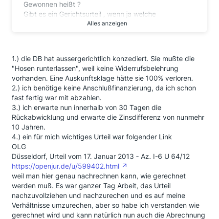
Gewonnen heißt ?
Gibt es ein Gerichtsurteil , wenn ja welche
Aktennummer
Alles anzeigen
und wo wurde verhandelt oder wurde ein Vergleich
mit der DB geschlossen?
Wenn ja, welcher ?
1.) die DB hat aussergerichtlich konzediert. Sie mußte die
Läuft der gesamte Darlehnsbetrag samt Zinsen an
"Hosen runterlassen", weil keine Widerrufsbelehrung
Dich zurück oder wie wurde verfahren ?
vorhanden. Eine Auskunftsklage hätte sie 100% verloren.
Wäre für einige User hier sowie auch für mich sehr
2.) ich benötige keine Anschlußfinanzierung, da ich schon
hilfreich,
fast fertig war mit abzahlen.
wenn Du uns hier noch einige Details aus Deinem
3.) ich erwarte nun innerhalb von 30 Tagen die
"Gewinnurteil" mitteilen könntest.
Rückabwicklung und erwarte die Zinsdifferenz von nunmehr
Ansonsten schließe ich mich auch noch gerne den
10 Jahren.
Fragen von Pusteblume an.
4.) ein für mich wichtiges Urteil war folgender Link
Danke schon mal vorab.
OLG
Servus Peter
Düsseldorf, Urteil vom 17. Januar 2013 - Az. I-6 U 64/12
https://openjur.de/u/599402.html
weil man hier genau nachrechnen kann, wie gerechnet
werden muß. Es war ganzer Tag Arbeit, das Urteil
nachzuvollziehen und nachzurechen und es auf meine
Verhältnisse umzurechen, aber so habe ich verstanden wie
gerechnet wird und kann natürlich nun auch die Abrechnung