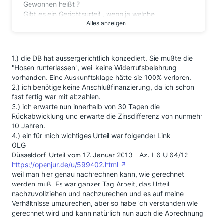
Gewonnen heißt ?
Gibt es ein Gerichtsurteil , wenn ja welche
Aktennummer
Alles anzeigen
und wo wurde verhandelt oder wurde ein Vergleich
mit der DB geschlossen?
Wenn ja, welcher ?
1.) die DB hat aussergerichtlich konzediert. Sie mußte die
Läuft der gesamte Darlehnsbetrag samt Zinsen an
"Hosen runterlassen", weil keine Widerrufsbelehrung
Dich zurück oder wie wurde verfahren ?
vorhanden. Eine Auskunftsklage hätte sie 100% verloren.
Wäre für einige User hier sowie auch für mich sehr
2.) ich benötige keine Anschlußfinanzierung, da ich schon
hilfreich,
fast fertig war mit abzahlen.
wenn Du uns hier noch einige Details aus Deinem
3.) ich erwarte nun innerhalb von 30 Tagen die
"Gewinnurteil" mitteilen könntest.
Rückabwicklung und erwarte die Zinsdifferenz von nunmehr
Ansonsten schließe ich mich auch noch gerne den
10 Jahren.
Fragen von Pusteblume an.
4.) ein für mich wichtiges Urteil war folgender Link
Danke schon mal vorab.
OLG
Servus Peter
Düsseldorf, Urteil vom 17. Januar 2013 - Az. I-6 U 64/12
https://openjur.de/u/599402.html
weil man hier genau nachrechnen kann, wie gerechnet
werden muß. Es war ganzer Tag Arbeit, das Urteil
nachzuvollziehen und nachzurechen und es auf meine
Verhältnisse umzurechen, aber so habe ich verstanden wie
gerechnet wird und kann natürlich nun auch die Abrechnung