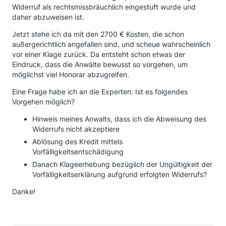
War der Ort die Bank und hatte die Bank vorab hierzu
Widerruf als rechtsmissbräuchlich eingestuft wurde und
ein Angebot erstellt, dann solle es wohl keine Rolle
daher abzuweisen ist.
spielen, ob die Widerrufsbelehrung richtig oder falsch
Jetzt stehe ich da mit den 2700 € Kosten, die schon
ist? Für mich persönlich leider Böhmische Dörfer.
außergerichtlich angefallen sind, und scheue wahrscheinlich
Anwalt "2" ist - so wie ich das Beurteile mit seinem
vor einer Klage zurück. Da entsteht schon etwas der
"außergerichtlichen" Latein wohl am Ende.
Eindruck, dass die Anwälte bewusst so vorgehen, um
Ich bin zwischenzeitlich etwas verunsichert, da 2
möglichst viel Honorar abzugreifen.
unabhängige Fachanwälte sehr überzeugend die
Chance auf Erfolg ansprechen und ich jetzt erleben
Eine Frage habe ich an die Experten: Ist es folgendes
muss, wie zurückgerudert wird.
Vorgehen möglich?
Ich habe die Unterlagen zwischenzeitlich an
Maximum IUS gesendet. Auch hier die Zusage der
Hinweis meines Anwalts, dass ich die Abweisung des
Übernahme meines Mandates.
Widerrufs nicht akzeptiere
die Kosten - 25 % des Erfolgs + Mwst. - beziehen sich
Ablösung des Kredit mittels
ja nur auf eine außergerichtliche Einigung.
Vorfälligkeitsentschädigung
Zu dieser ist jedoch die Bank nicht bereit. Im Falle
Danach Klageerhebung bezüglich der Ungültigkeit der
eines gerichtlichen Rechtsstreits ist das Honor
Vorfälligkeitserklärung aufgrund erfolgten Widerrufs?
"Verhandlungssache".
Danke!
Eine weitere - neutrale - Meinung würde ich zu
meinem o.g. Sachverhalt sehr gerne hören.
Danke schonmal vorab.