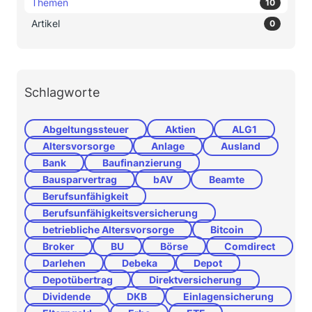
Themen
10
Artikel
0
Schlagworte
Abgeltungssteuer
Aktien
ALG1
Altersvorsorge
Anlage
Ausland
Bank
Baufinanzierung
Bausparvertrag
bAV
Beamte
Berufsunfähigkeit
Berufsunfähigkeitsversicherung
betriebliche Altersvorsorge
Bitcoin
Broker
BU
Börse
Comdirect
Darlehen
Debeka
Depot
Depotübertrag
Direktversicherung
Dividende
DKB
Einlagensicherung