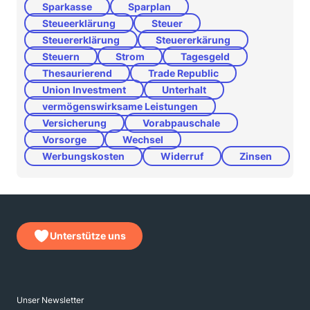
Sparkasse
Sparplan
Steueerklärung
Steuer
Steuererklärung
Steuererkärung
Steuern
Strom
Tagesgeld
Thesaurierend
Trade Republic
Union Investment
Unterhalt
vermögenswirksame Leistungen
Versicherung
Vorabpauschale
Vorsorge
Wechsel
Werbungskosten
Widerruf
Zinsen
Unterstütze uns