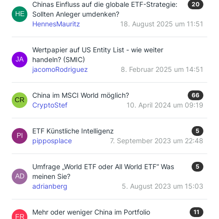
Chinas Einfluss auf die globale ETF-Strategie:
20
Sollten Anleger umdenken?
HennesMauritz
18. August 2025 um 11:51
Wertpapier auf US Entity List - wie weiter
handeln? (SMIC)
jacomoRodriguez
8. Februar 2025 um 14:51
China im MSCI World möglich?
66
CryptoStef
10. April 2024 um 09:19
ETF Künstliche Intelligenz
5
pipposplace
7. September 2023 um 22:48
Umfrage „World ETF oder All World ETF“ Was
5
meinen Sie?
adrianberg
5. August 2023 um 15:03
Mehr oder weniger China im Portfolio
11