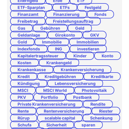
Elterngeld
Erbe
ETF
ETF-Sparplan
ETFs
Festgeld
Finanzamt
Finanzierung
Fonds
Freibetrag
Freistellungsauftrag
Gas
Gebühren
Geld
Geldanlage
Girokonto
GKV
Gold
Immobilie
Immobilien
Indexfonds
ING
investieren
Kapitalertragssteuer
Kinder
Konto
Kosten
Krankengeld
Krankenkasse
Krankenversicherung
Kredit
Kreditgebühren
Kreditkarte
Kündigung
Lebensversicherung
MSCI
MSCI World
Photovoltaik
PKV
Portfolio
Postbank
Private Krankenversicherung
Rendite
Rente
Rentenversicherung
Riester
Rürup
scalable capital
Schenkung
Schufa
Sicherheit
sparen