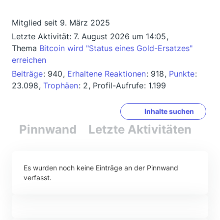
Mitglied seit 9. März 2025
Letzte Aktivität:
7. August 2026 um 14:05
Thema
Bitcoin wird "Status eines Gold-Ersatzes"
erreichen
Beiträge
940
Erhaltene Reaktionen
918
Punkte
23.098
Trophäen
2
Profil-Aufrufe
1.199
Inhalte suchen
Pinnwand
Letzte Aktivitäten
Re
Es wurden noch keine Einträge an der Pinnwand
verfasst.