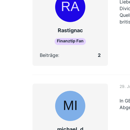
Lieb
Divi
Quel
brit
Rastignac
Finanztip Fan
Beiträge
2
29. J
In G
Abge
michael_d