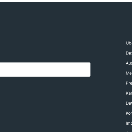
Üb
Da
Au
Med
Pr
Kar
Da
Ko
Im