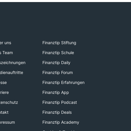
er uns
Finanztip Stiftung
s Team
Finanztip Schule
szeichnungen
Finanztip Daily
ienauftritte
Finanztip Forum
esse
Finanztip Erfahrungen
riere
Finanztip App
tenschutz
Finanztip Podcast
ntakt
Finanztip Deals
pressum
Finanztip Academy