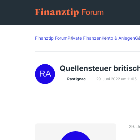
Finanztip Forum
Private Finanzen
Konto & Anlegen
Ge
Quellensteuer britisc
Rastignac
29. Juni 2022 um 11:05
29. J