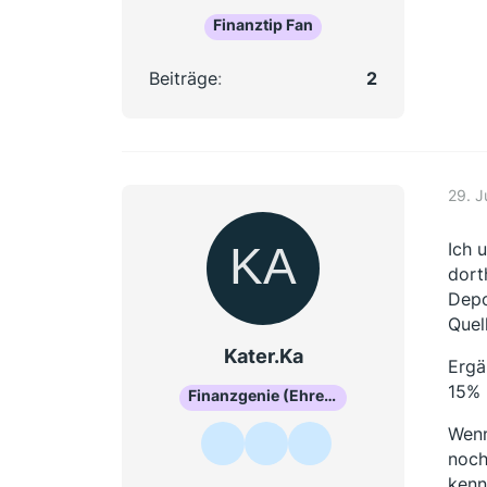
Finanztip Fan
Beiträge
2
29. J
Ich 
dort
Depo
Quel
Kater.Ka
Ergä
15% 
Finanzgenie (Ehrenmitglied)
Wenn
noch
kenn