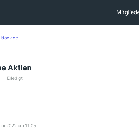
Mitglied
ldanlage
he Aktien
Erledigt
uni 2022 um 11:05