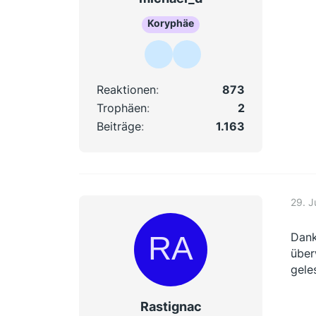
Koryphäe
Reaktionen
873
Trophäen
2
Beiträge
1.163
29. J
Dan
über
gele
Rastignac