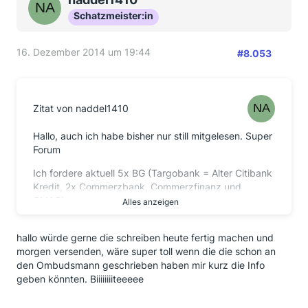
Schatzmeister:in
16. Dezember 2014 um 19:44
#8.053
Zitat von naddel1410
Hallo, auch ich habe bisher nur still mitgelesen. Super
Forum
Ich fordere aktuell 5x BG (Targobank = Alter Citibank
Kredit, 2x Commerzbank, Commerzfinanz und
GMAC).
Alles anzeigen
Commerzbank hat das übliche schreiben mit Verzicht
hallo würde gerne die schreiben heute fertig machen und
der Verjährung gesendet und dieses Formular was
morgen versenden, wäre super toll wenn die die schon an
man ausfüllen musste. Ist alles weg geschickt. Da
den Ombudsmann geschrieben haben mir kurz die Info
brauch ich doch nix machen oder?
geben könnten. Biiiiiiiiteeeee
Targo hat 2 Tage nach Erhalt meiner unterlagen auch
das übliche schreiben gesendet. Commerzfinanz und