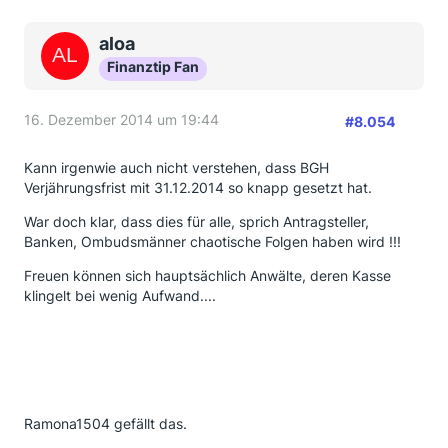
GMAC haben sich bisher noch gar nicht gemeldet.
aloa
Bei allen war Frist bis gestern. Jetzt zu meinen
Fragen
Finanztip Fan
Hat jemand bitte die Email Adresse des Ombudsmann
16. Dezember 2014 um 19:44
der Banken?
#8.054
Gibts da ein Musteranschreiben?
Welcher Unterlagen muss ich an den Ombudsmann
Kann irgenwie auch nicht verstehen, dass BGH
senden? Für die Targobank und GMAC hab ich leider
Verjährungsfrist mit 31.12.2014 so knapp gesetzt hat.
die Verträge nicht mehr.
War doch klar, dass dies für alle, sprich Antragsteller,
Sorry ist bestimmt alles schon zig mal gefragt
Banken, Ombudsmänner chaotische Folgen haben wird !!!
worden, aber ich find leider nix über die Suchfunktion
Freuen können sich hauptsächlich Anwälte, deren Kasse
(bin blond )
klingelt bei wenig Aufwand....
Ramona1504 gefällt das.