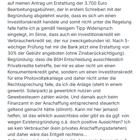
auf meinen Antrag um Erstattung der 3.700 Euro
Bearbeitungsgebühren, der in erstem Schreiben mit der
Begründung abgelehnt wurde, dass es sich um einen
Investitonskredit handele und somit nicht unter die Regelung
falle hatte ich ja gemäß hiesigem Tipp Widerspruch
eingelegt, im Sinne, dass auch ein Investitionskredit ein
Verbraucherkredit sei, der nur zweckgebunden ist. Nach 5-
wöchiger Prüfung hat mir die Bank jetzt eine Erstattung von
30% der Gebühr angeboten (ohne Zinsberücksichtigung).
Begründung: dass die BGH Entscheidung ausschliesslich
Privatkredite betreffe, bei mir es aber nicht um einen
Konsumentenkredit gehe, sondern um einen Investitonskredit
für eine Photovoltaikanlage und daher nicht unter die
Rechtssprechung falle, da ich die Anlage (steht in einem
gewerbl. Solarpark) ja gewerblich nutzen und
Gewebesteuern zahlen würde. Und damals auch beim
Finanzamt in der Anschaffung entsprechend steuerlich
geltend gemacht hätte (stimmt). Kann mir hier jemand
helfen, ist das wirklich aussichtslos oder gibt es da ggf. von
wegen Existenzgründung o.ä. doch positive Aussichten? Ich
sei kein Verbraucher (kein privates Anschaffungsdarlehen)
und daher wäre das Entgelt rechtens...