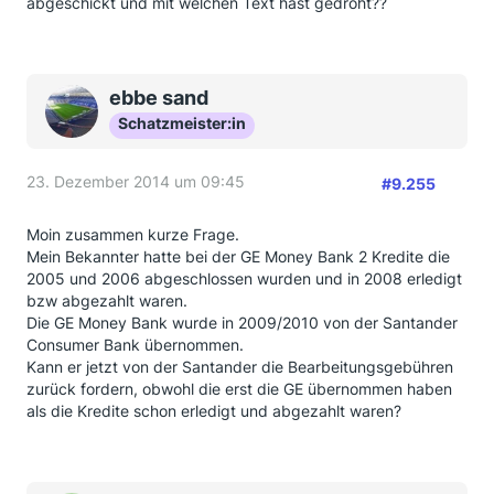
abgeschickt und mit welchen Text hast gedroht??
der Zeit. Meine Kredite waren alt aber früher bezahlt.
Sowieso, habe ich was bekommen, genug für eine
Flasche etwas vor meine Urlaub.
ebbe sand
Danke an alle eure hilfe
Schatzmeister:in
Javier
23. Dezember 2014 um 09:45
#9.255
Moin zusammen kurze Frage.
Mein Bekannter hatte bei der GE Money Bank 2 Kredite die
2005 und 2006 abgeschlossen wurden und in 2008 erledigt
bzw abgezahlt waren.
Die GE Money Bank wurde in 2009/2010 von der Santander
Consumer Bank übernommen.
Kann er jetzt von der Santander die Bearbeitungsgebühren
zurück fordern, obwohl die erst die GE übernommen haben
als die Kredite schon erledigt und abgezahlt waren?