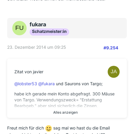
fukara
Schatzmeister:in
23. Dezember 2014 um 09:25
#9.254
Zitat von javier
@lobster53
@fukara
und Saurons von Targo;
habe ich gerade mein Konto abgefragt. 300 Mäuse
von Targo. Verwendungszweck= "Erstattung
Bearbgeb." aber sind sicherlich die Zinsen.
Alles anzeigen
Mannomann... 1300 gerechnet (und angefordert),
300 bekommen....ich muss ein Genie sein oder?
Ich warte auf den Brief und überlege was kann ich
Freut mich für dich
sag mal wo hast du die Email
machen oder wo war mein Fehler, aber sicherlich war