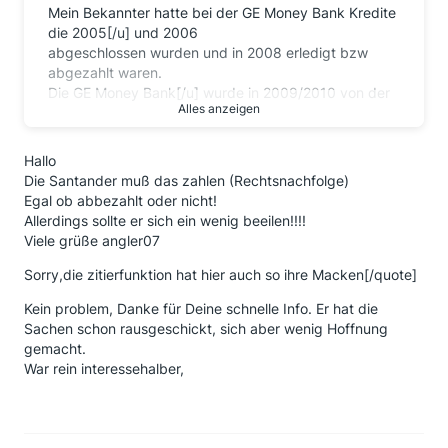
Mein Bekannter hatte bei der GE Money Bank Kredite
die 2005[/u] und 2006
abgeschlossen wurden und in 2008 erledigt bzw
abgezahlt waren.
Die GE Money Bank[/u] wurde in 2009/2010 von der
Alles anzeigen
Santander Consumer Bank übernommen.
Kann
er jetzt von der Santander die Bearbeitungsgebühren
Hallo
zurück fordern,
Die Santander muß das zahlen (Rechtsnachfolge)
obwohl die erst die GE übernommen haben als die
Egal ob abbezahlt oder nicht!
Kredite schon erledigt
Allerdings sollte er sich ein wenig beeilen!!!!
und abgezahlt waren?
Viele grüße angler07
Sorry,die zitierfunktion hat hier auch so ihre Macken[/quote]
Kein problem, Danke für Deine schnelle Info. Er hat die
Sachen schon rausgeschickt, sich aber wenig Hoffnung
gemacht.
War rein interessehalber,