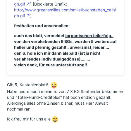
gn.gif
] [Blockierte Grafik:
http://www.greensmilies.com/smile/buchstaben_callsi
gn.gif
]
festhalten und anschnallen:
auch das blatt, vermeldet
targonischen teilerfolg..
von den verbleibenden 6 BGs, wurden 5 weitere auf
heller und pfennig gezahlt.. unverzinst, leider....
den 6. hole ich mir dann alsbald (ist ja nicht
verjahrendes individualgedönse)........
vielen dank, für eure unterstützung!!
Gib 5, Kastanienblatt!
Habe heute auch meine 5. von 7 X BG Santander bekommen
und "Toter-Hund-Creditplus" hat ooch endlich gezahlt.
Allerdings alles ohne Zinsen bisher, muss Herr Anwalt
nochmal ran.
Ick freu mir für uns alle