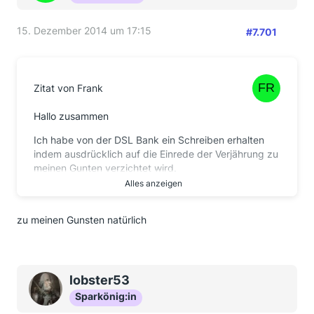
15. Dezember 2014 um 17:15
#7.701
Zitat von Frank
Hallo zusammen
Ich habe von der DSL Bank ein Schreiben erhalten
indem ausdrücklich auf die Einrede der Verjährung zu
meinen Gunten verzichtet wird.
Alles anzeigen
Soweit ich es hier verstanden habe, ist das doch
verjährungshemmend, oder?
zu meinen Gunsten natürlich
Wäre nett wenn mir das jemand bestätigen könnte.
Besten Dank
Frank
lobster53
Sparkönig:in