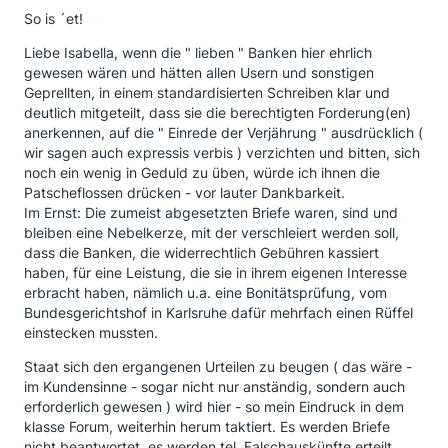
So is ´et!
Liebe Isabella, wenn die " lieben " Banken hier ehrlich
gewesen wären und hätten allen Usern und sonstigen
Geprellten, in einem standardisierten Schreiben klar und
deutlich mitgeteilt, dass sie die berechtigten Forderung(en)
anerkennen, auf die " Einrede der Verjährung " ausdrücklich (
wir sagen auch expressis verbis ) verzichten und bitten, sich
noch ein wenig in Geduld zu üben, würde ich ihnen die
Patscheflossen drücken - vor lauter Dankbarkeit.
Im Ernst: Die zumeist abgesetzten Briefe waren, sind und
bleiben eine Nebelkerze, mit der verschleiert werden soll,
dass die Banken, die widerrechtlich Gebühren kassiert
haben, für eine Leistung, die sie in ihrem eigenen Interesse
erbracht haben, nämlich u.a. eine Bonitätsprüfung, vom
Bundesgerichtshof in Karlsruhe dafür mehrfach einen Rüffel
einstecken mussten.
Staat sich den ergangenen Urteilen zu beugen ( das wäre -
im Kundensinne - sogar nicht nur anständig, sondern auch
erforderlich gewesen ) wird hier - so mein Eindruck in dem
klasse Forum, weiterhin herum taktiert. Es werden Briefe
nicht beantwortet, es werden tel. Falschauskünfte erteilt