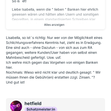
So is ´et!
Liebe Isabella, wenn die " lieben " Banken hier ehrlich
gewesen wären und hätten allen Usern und sonstigen
Geprellten, in einem standardisierten Schreiben klar
und deutlich mitgeteilt, dass sie die berechtigten
Alles anzeigen
Forderung(en) anerkennen, auf die " Einrede der
Verjährung " ausdrücklich ( wir sagen auch expressis
Lisabella, so ist´s richtig: Nur wer von der Möglichkeit eines
verbis ) verzichten und bitten, sich noch ein wenig in
Schlichtungsverfahrens Kenntnis hat, zieht es in Erwägung.
Geduld zu üben, würde ich ihnen die Patscheflossen
Eine sind auch - ohne Dazutun - von sich aus zum RA
drücken - vor lauter Dankbarkeit.
gegangen; weitere Kunden/User haben von selbst einen
Im Ernst: Die zumeist abgesetzten Briefe waren, sind
Mahnbescheid gefertigt. Usw. usf.
und bleiben eine Nebelkerze, mit der verschleiert
Ich wehre mich gegen das Vorgehen von einigen Banken
werden soll, dass die Banken, die widerrechtlich
hier.
Gebühren kassiert haben, für eine Leistung, die sie in
Nochmals: Wieso wird nicht klar und deutlich gesagt: " Wir
ihrem eigenen Interesse erbracht haben, nämlich u.a.
müssen Ihnen die Gebühr(en) erstatten zzgl. Zinsen. "?
eine Bonitätsprüfung, vom Bundesgerichtshof in
Und gut ist!
Karlsruhe dafür mehrfach einen Rüffel einstecken
mussten.
Staat sich den ergangenen Urteilen zu beugen ( das
wäre - im Kundensinne - sogar nicht nur anständig,
hetfield
sondern auch erforderlich gewesen ) wird hier - so
Schatzmeister:in