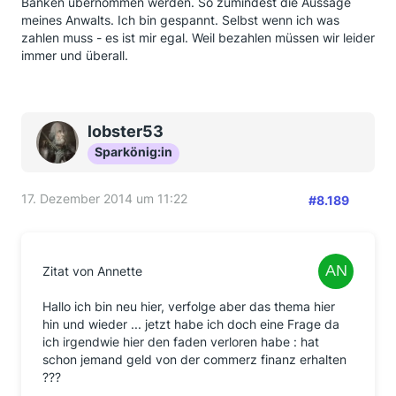
Banken übernommen werden. So zumindest die Aussage
oder Beantwortungen nicht nachkommen.
meines Anwalts. Ich bin gespannt. Selbst wenn ich was
zahlen muss - es ist mir egal. Weil bezahlen müssen wir leider
Nun frage ich mich, wie viele von denen, die sich
immer und überall.
haben aufhetzen lassen und einen Anwalt beauftragt,
Klage oder einen Mahnbescheid eingereicht haben,
auf den Kosten sitzen bleiben? Insbesondere bei
denen, die bei einer Bank mehrere BG's eingefordert,
lobster53
davon einige zurückbekommen und für die noch
ausstehenden diesen Weg gewählt haben. Denn mit
Sparkönig:in
Zahlung auch nur einer BG erkennen die Banken die
Forderungen ja an.
17. Dezember 2014 um 11:22
#8.189
Ich habe am Tag der BGH-Entscheidung erstmals von
der Möglichkeit gehört, BG's zurückzufordern. Am
Tag danach habe ich für einen Autokredit mit
Anschlussfinanzierung, den ich aufgenommen und
Zitat von Annette
zwischenzeitlich bezahlt habe, die 2 BG's + 5 %
Zinsen, und für meinen Mann, der ebenfalls einen
Hallo ich bin neu hier, verfolge aber das thema hier
Autokredit dort noch zahlt, die BG + Zinsen schriftlich
hin und wieder ... jetzt habe ich doch eine Frage da
(Einschreiben gegen Rückschein) bei der Santander
ich irgendwie hier den faden verloren habe : hat
eingefordert. Wenige Tage später bekamen wir den
schon jemand geld von der commerz finanz erhalten
Standardbrief. Wiederum einige Tage später hatte ich
???
eine von den beiden BG's (die größere) und mein