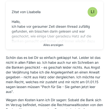
eingegangen sind.
Dennoch wünsche ich allen, dass die berechtigten
Zitat von Lisabella
Forderungen noch vor Weihnachten auf den Konten
eingehen und sie sich darüber freuen können.
Hallo,
Immerhin ist es bei einigen ein Geldsegen, von dem
ich habe vor geraumer Zeit diesen thread zufällig
sie bis vor Kurzem noch nicht wussten, dass er ins
gefunden, ein bisschen darin gelesen und war
Haus steht. Und denen, die sich anwaltlich oder
geschockt, wie einige User geradezu Hatz auf die
gerichtlich auf die Spur gemacht haben, drücke ich
Banken gemacht und immer und immer wieder dazu
die Daumen, dass sie nicht auf den Kosten sitzen und
Alles anzeigen
aufgerufen haben, sofort Klage einzureichen,
ihnen langwierige Prozesse erspart bleiben.
zumindest aber einen Mahnbescheid zu beantragen.
LG Lisabella
Das fand ich schon krass. Nachdem ich jetzt aus dem
Schön das es bei Dir so einfach geklappt hat. Leider ist das
Urlaub zurück bin und wieder ein paar Seiten gelesen
nicht in allen Fällen so. Ich habe auch nur ein Schreiben an
habe, finde ich, dass hier Ruhe eingekehrt und diese
die Banken geschickt - es geschah leider nichts. Aus Angst
Hetze nicht mehr so betrieben wird (daran hast Du
der Verjährung habe ich die Angelegenheit an einen Anwalt
"kastanienblatt" mit Deiner sehr sympathischen Art
gegeben - nicht aus Hatz oder dergleichen. Ich möchte nur
zu schreiben maßgeblich beitgetragen - chapeau!)
mein Recht, welches mir zusteht und mir nicht am 01.01.15
sagen lassen müssen "Pech für Sie - Sie gehen jetzt leer
Ich kann durchaus verstehen, dass jeder (obwohl die
aus".
meisten gar nicht wussten, dass ihnen Geld zusteht)
die Zahlung erwartet und das "pronto". Aber
Wegen den Kosten kann ich Dir sagen: Sobald die Bank sich
gemessen an Hunderttausende von Einschreiben
im Verzug befindet, müssen die Rechtsanwaltkosten von den
wundert es nicht, wenn die Banken mit Zahlungen