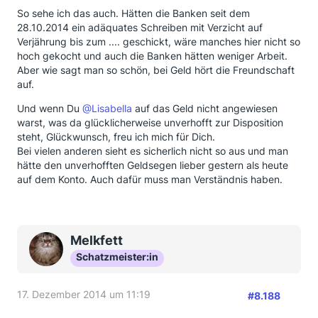
(Einschreiben gegen Rückschein) bei der Santander
gerichtlich auf die Spur gemacht haben, drücke ich
So sehe ich das auch. Hätten die Banken seit dem
eingefordert. Wenige Tage später bekamen wir den
die Daumen, dass sie nicht auf den Kosten sitzen und
28.10.2014 ein adäquates Schreiben mit Verzicht auf
Standardbrief. Wiederum einige Tage später hatte ich
ihnen langwierige Prozesse erspart bleiben.
Verjährung bis zum .... geschickt, wäre manches hier nicht so
eine von den beiden BG's (die größere) und mein
hoch gekocht und auch die Banken hätten weniger Arbeit.
Mann seine BG (ohne Zinsen) auf dem Konto.
LG Lisabella
Aber wie sagt man so schön, bei Geld hört die Freundschaft
Vorgestern hatte ich Zinsen für die kleinere BG auf
auf.
dem Konto und mein Mann Zinsen für seine BG.
Und wenn Du
@Lisabella
auf das Geld nicht angewiesen
Nach meinem Forderungsschreiben habe ich weder
warst, was da glücklicherweise unverhofft zur Disposition
erneut geschrieben, noch telefoniert oder gemailt,
steht, Glückwunsch, freu ich mich für Dich.
obwohl die Frist überschritten war. Ich warte nun
Bei vielen anderen sieht es sicherlich nicht so aus und man
noch bis zum 20.12. zu und sollte dann die noch
hätte den unverhofften Geldsegen lieber gestern als heute
ausstehende BG + Zinsen aus der bereits
auf dem Konto. Auch dafür muss man Verständnis haben.
überwiesenen nicht eingetroffen sein, werde ich das
Ombudsmannverfahren einleiten. Ich bin aber sehr
sicher, dass das Geld eingeht und wenn nicht, dann
reicht das O-Verfahren m.E. völlig aus, um
berechtigte Zahlungen einzufordern.
Melkfett
Schatzmeister:in
Das hätte es - wie ich finde - in allen anderen Fällen
der User ebenfalls und ich verstehe nicht, dass
manche, teils sogar, weil man den Banken noch mehr
17. Dezember 2014 um 11:19
#8.188
Kosten aufdrücken wollte, gleich den Klageweg