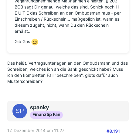
verjährungshemmende Maßnahmen einleiten. § 203
eingehen und sie sich darüber freuen können.
BGB sagt Dir genau, welche das sind. Schick noch H
Immerhin ist es bei einigen ein Geldsegen, von dem
E U T E das Schreiben an den Ombudsman raus - per
sie bis vor Kurzem noch nicht wussten, dass er ins
Einschreiben / Rückschein... maßgeblich ist, wann es
Haus steht. Und denen, die sich anwaltlich oder
diesem zugeht, nicht, wann Du den Rückschein
gerichtlich auf die Spur gemacht haben, drücke ich
erhälst...
die Daumen, dass sie nicht auf den Kosten sitzen und
ihnen langwierige Prozesse erspart bleiben.
Gib Gas
LG Lisabella
Das heißt. Vertragsunterlagen an den Ombudsmann und das
Schreiben, welches ich an die Bank geschickt habe? Muss
ich den kompletten Fall "beschreiben", gibts dafür auch
Musterschreiben?
spanky
Finanztip Fan
17. Dezember 2014 um 11:27
#8.191