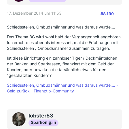
mein Eindruck in dem klasse Forum, weiterhin herum
taktiert. Es werden Briefe nicht beantwortet, es
werden tel. Falschauskünfte erteilt usw. usf.
17. Dezember 2014 um 11:53
#8.199
Da fragt sich jeder Normalo: " Was soll das? "
Schiedsstellen, Ombudsmänner und was daraus wurde....
Wenn ich Zahlungen an Kunden zu leisten habe, teile
ich denen mit, dass es - ohne Einschränkungen - so
Das Thema BG wird wohl bald der Vergangenheit angehören.
ist.
Ich erachte es aber als interessant, mal die Erfahrungen mit
Wenn sich die Bearbeitung verzögert, teile ich es dem
Schiedsstellen / Ombudsmänner zusammen zu tragen.
Kunden mit ( zwei, drei Zeilen ) in einem Massenbrief.
Wenn die Forderung zudem noch verzinst werden
Ist diese Einrichtung ein zahnloser Tiger / Deckmäntelchen
muss, anerkenne ich dieses.
der Banken und Sparkassen, finanziert mit dem Geld der
Kunden, oder bewirken die tatsächlich etwas für den
Da kamen zwar umgehend Schreiben, nur da stand
"geschätzten Kunden"?
eben nichts von dem Obengesagten drin.
Ergo: Der Kunde muss den Eindruck bekommen, die
Schiedsstellen, Ombudsmänner und was daraus wurde.... -
wollen nicht!
Geld zurück - Finanztip-Community
Und gegen diese Ver... wehre ich mich, weil selbst
dazugehörend.
lobster53
Sparkönig:in