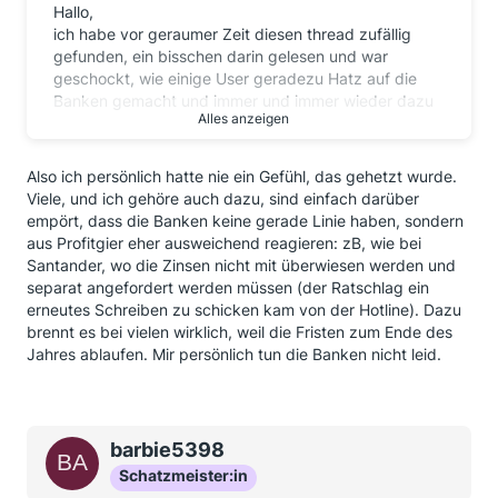
Hallo,
ich habe vor geraumer Zeit diesen thread zufällig
gefunden, ein bisschen darin gelesen und war
geschockt, wie einige User geradezu Hatz auf die
Banken gemacht und immer und immer wieder dazu
Alles anzeigen
aufgerufen haben, sofort Klage einzureichen,
zumindest aber einen Mahnbescheid zu beantragen.
Das fand ich schon krass. Nachdem ich jetzt aus dem
Also ich persönlich hatte nie ein Gefühl, das gehetzt wurde.
Urlaub zurück bin und wieder ein paar Seiten gelesen
Viele, und ich gehöre auch dazu, sind einfach darüber
habe, finde ich, dass hier Ruhe eingekehrt und diese
empört, dass die Banken keine gerade Linie haben, sondern
Hetze nicht mehr so betrieben wird (daran hast Du
aus Profitgier eher ausweichend reagieren: zB, wie bei
"kastanienblatt" mit Deiner sehr sympathischen Art
Santander, wo die Zinsen nicht mit überwiesen werden und
zu schreiben maßgeblich beitgetragen - chapeau!)
separat angefordert werden müssen (der Ratschlag ein
erneutes Schreiben zu schicken kam von der Hotline). Dazu
Ich kann durchaus verstehen, dass jeder (obwohl die
brennt es bei vielen wirklich, weil die Fristen zum Ende des
meisten gar nicht wussten, dass ihnen Geld zusteht)
Jahres ablaufen. Mir persönlich tun die Banken nicht leid.
die Zahlung erwartet und das "pronto". Aber
gemessen an Hunderttausende von Einschreiben
wundert es nicht, wenn die Banken mit Zahlungen
oder Beantwortungen nicht nachkommen.
barbie5398
Nun frage ich mich, wie viele von denen, die sich
Schatzmeister:in
haben aufhetzen lassen und einen Anwalt beauftragt,