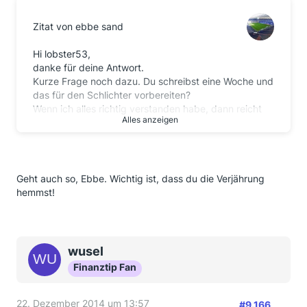
Zitat von ebbe sand
Hi lobster53,
danke für deine Antwort.
Kurze Frage noch dazu. Du schreibst eine Woche und
das für den Schlichter vorbereiten?
Wenn ich alles richtig verstanden habe, dann reicht
Alles anzeigen
das Schreiben an die Bank doch nicht alleine aus um
die Verjährung zu hemmen und das Ganze muss
parallel bis zum Jahresende beim OM eingegangen
sein.
Dann könnte ich also auch der Bank eine 3
Geht auch so, Ebbe. Wichtig ist, dass du die Verjährung
Wochenfrist geben, da die Hemmung der Verjährung
hemmst!
doch beim OM
fristgerecht eingereicht wurde
wusel
Finanztip Fan
22. Dezember 2014 um 13:57
#9.166