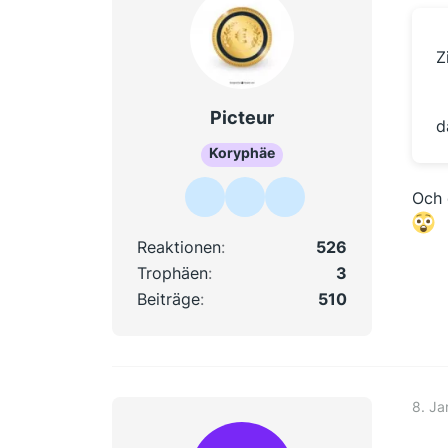
Z
Picteur
d
Koryphäe
Och 
Reaktionen
526
Trophäen
3
Beiträge
510
8. Ja