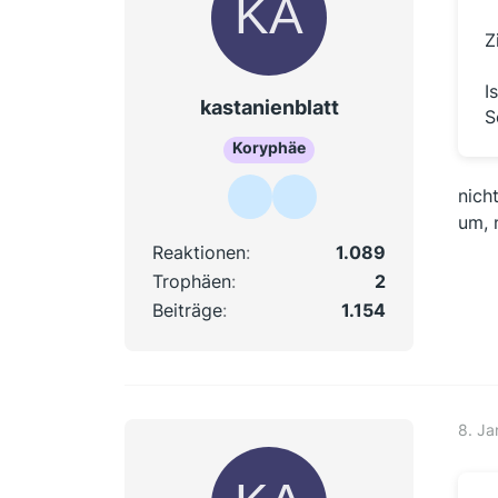
Z
I
kastanienblatt
S
Koryphäe
nich
um,
Reaktionen
1.089
Trophäen
2
Beiträge
1.154
8. Ja