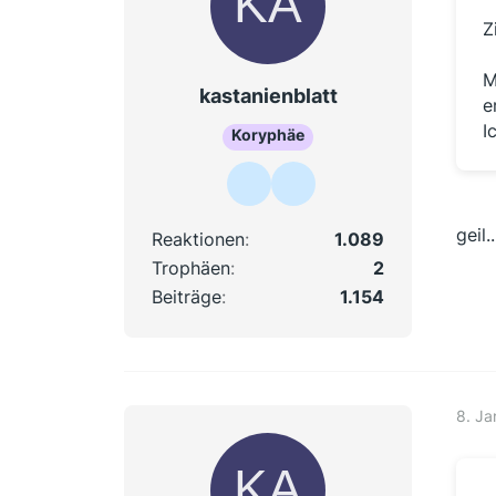
Z
M
kastanienblatt
e
I
Koryphäe
geil
Reaktionen
1.089
Trophäen
2
Beiträge
1.154
8. Ja