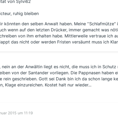
itat von Sylvi62
icteur, ruhig bleiben
ir könnten den selben Anwalt haben. Meine ''Schlafmütze" is
uch wenn auf den letzten Drücker, immer gemacht was nötig
chreiben von ihm erhalten habe. Mittlerweile vertraue ich au
lappt das nicht oder werden Fristen versäumt muss ich Klar
, nein an der Anwältin liegt es nicht, die muss ich in Schutz
eiben von der Santander vorliegen. Die Pappnasen haben ei
fe rein geschrieben. Gott sei Dank bin ich da schon lang
n, Klage einzureichen. Kostet halt nur wieder...
nuar 2015 um 11:19