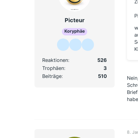
Z
P
Picteur
w
Koryphäe
a
S
K
Reaktionen
526
Trophäen
3
Beiträge
510
Nein
Schr
Brie
habe
8. Ja