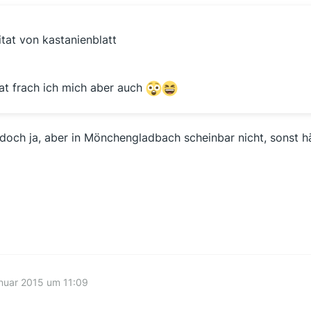
itat von kastanienblatt
at frach ich mich aber auch
doch ja, aber in Mönchengladbach scheinbar nicht, sonst hätt
nuar 2015 um 11:09