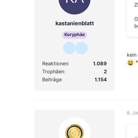
Z
O
kastanienblatt
b
Koryphäe
kein 
*
Reaktionen
1.089
Trophäen
2
Beiträge
1.154
8. Ja