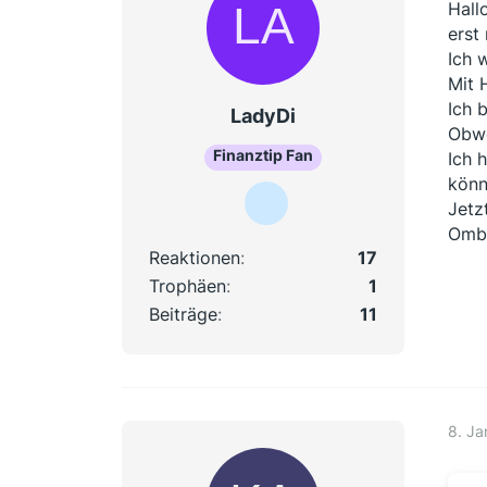
Hallo
erst
Ich 
Mit 
Ich 
LadyDi
Obwo
Finanztip Fan
Ich 
könn
Jetz
Ombu
Reaktionen
17
Trophäen
1
Beiträge
11
8. Ja