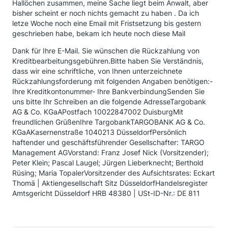
Hallöchen zusammen, meine Sache liegt beim Anwalt, aber
bisher scheint er noch nichts gemacht zu haben . Da ich
letze Woche noch eine Email mit Fristsetzung bis gestern
geschrieben habe, bekam ich heute noch diese Mail
Dank für Ihre E-Mail. Sie wünschen die Rückzahlung von
Kreditbearbeitungsgebühren.Bitte haben Sie Verständnis,
dass wir eine schriftliche, von Ihnen unterzeichnete
Rückzahlungsforderung mit folgenden Angaben benötigen:-
Ihre Kreditkontonummer- Ihre BankverbindungSenden Sie
uns bitte Ihr Schreiben an die folgende AdresseTargobank
AG & Co. KGaAPostfach 10022847002 DuisburgMit
freundlichen GrüßenIhre TargobankTARGOBANK AG & Co.
KGaAKasernenstraße 1040213 DüsseldorfPersönlich
haftender und geschäftsführender Gesellschafter: TARGO
Management AGVorstand: Franz Josef Nick (Vorsitzender);
Peter Klein; Pascal Laugel; Jürgen Lieberknecht; Berthold
Rüsing; Maria TopalerVorsitzender des Aufsichtsrates: Eckart
Thomä | Aktiengesellschaft Sitz DüsseldorfHandelsregister
Amtsgericht Düsseldorf HRB 48380 | USt-ID-Nr.: DE 811