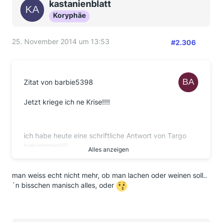
kastanienblatt
Koryphäe
25. November 2014 um 13:53
#2.306
Zitat von barbie5398
Jetzt kriege ich ne Krise!!!!
ich habe heute eine schriftliche Antwort von Targo
bekommen!!!!
Alles anzeigen
"Ihrem Enstattungswunsch können wir jedoch nicht
entsprechen (...) Sie haben einen Individualkredit
man weiss echt nicht mehr, ob man lachen oder weinen soll..
aufgenommen (stimmt nicht, habe Basis-Kredit) (...)
`n bisschen manisch alles, oder
Die Gesamtkosten für die Kreditgewährung und die
Sonderleistungen setzten sich dabei aus einem
günstigeren Sollzinssatz und dem Individualbeitrag
zusammen. Daher ist der Individualbeitragnicht mit