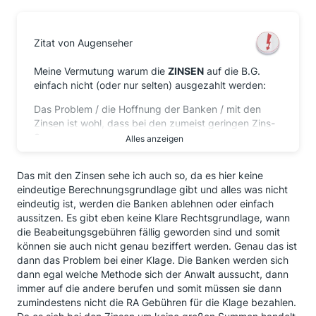
Zitat von Augenseher
Meine Vermutung warum die
ZINSEN
auf die B.G.
einfach nicht (oder nur selten) ausgezahlt werden:
Das Problem / die Hoffnung der Banken / mit den
Zinsen ist wohl, dass bei den zumeist geringen Zins-
Summen
Alles anzeigen
der Anwalt entweder so gut wie Nichts daran
verdient, oder aber - wenn er den üblichen Standard-
Das mit den Zinsen sehe ich auch so, da es hier keine
Betrag für sein
eindeutige Berechnungsgrundlage gibt und alles was nicht
Schreiben nimmt - er dem Mandanten das Risiko
eindeutig ist, werden die Banken ablehnen oder einfach
verdeutlicht auf den Unkosten sitzen zu bleiben ...
aussitzen. Es gibt eben keine Klare Rechtsgrundlage, wann
zumindest dann
die Beabeitungsgebühren fällig geworden sind und somit
wenn solch ein Anwalt nicht 100% weiß, dass er die
können sie auch nicht genau beziffert werden. Genau das ist
Zinsen erstreiten, und seine Kosten der Bank
dann das Problem bei einer Klage. Die Banken werden sich
aufhalsen kann.
dann egal welche Methode sich der Anwalt aussucht, dann
immer auf die andere berufen und somit müssen sie dann
Ein guter Anwalt warnt seine Mandanten ja, sich
zumindestens nicht die RA Gebühren für die Klage bezahlen.
wegen der (oft nur) geringen Summe in den Kampf