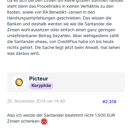
Da es sich bei den Zinsen um keine großen Summen handelt
mit unsicherem
steht dann das Prozeßrisiko in keinen Verhältnis zu den
Ausgang zu werfen. Die Banken wissen das aber
Kosten, sowie von RA Benedikt-Jansen in den
auch und hoffen auf wohl auf unsere Bequemlichkeit
Handlungsempfehlungen geschrieben. Das wissen die
und Zweifel !
Banken und deshalb werden sie wie die Santander die
Für alle Neuen:
Die Bearbeitungsgebühr wird gezahlt
Zinsen wohl aussitzen oder einfach einen ganz geringen
in fast allen Fällen ... auch wenn verzögert wird - hier
undefinierbaren Betrag bezahlen. Aber weinigestens zahlt
und da.
die Santander etwas, von CreditPlus habe ich bis heute
Die Zinsen jedoch werden erst mal ignoriert - und
nichts gehört. Die Sache liegt jetzt beim Anwalt, mal sehen
bisher sind nur wenige scheinbar erfolgreich beim
was daraus wird.
Versuch diese
erneut eingefordert zu haben.
Daher ist es sehr
wichtig für uns alle zu wissen, ob auch Du Deine
Zinsen bekommen
Picteur
hast, denn es hilft uns die Hoffnung und die
Koryphäe
Drohkulisse aufrecht zu erhalten !
Sage bitte auch, ob es eines erneuten Einschreibens
25. November 2014 um 14:40
#2.318
und einer Fristsetzung bedurft hat, oder ob es
einfach so funktioniert hat - denn es sieht ja fast so
aus, als wären die Zinsen evtl. nicht richtig einklagbar
Also ich werde der Santander bestimmt nicht 1.500 EUR
und fällig.
Zinsen schenken
Also bitte Erfolg melden damit wir wissen, dass es