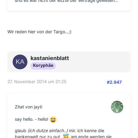
und es war nicht der letzte der Verträge gewesen...
Wir reden hier von der Targo...;)
kastanienblatt
Koryphäe
27. November 2014 um 21:25
#2.947
Zitat von jayti
say hello. - hello!
glaub
(ich dutze einfach..)
mir. ich kenne die
bankenwelt nur zu gut.
am ende werden sie