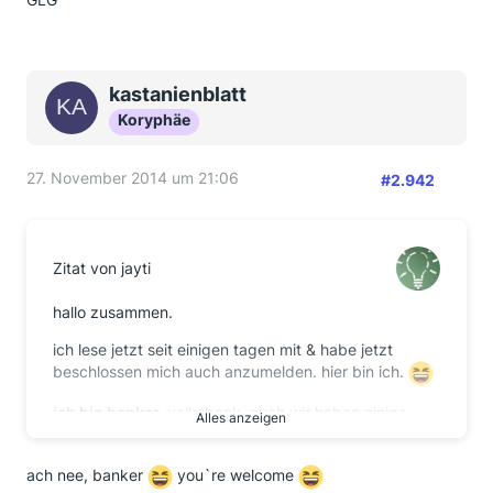
kastanienblatt
Koryphäe
27. November 2014 um 21:06
#2.942
Zitat von jayti
hallo zusammen.
ich lese jetzt seit einigen tagen mit & habe jetzt
beschlossen mich auch anzumelden. hier bin ich.
ich bin banker.
volksbank. auch wir haben einige
Alles anzeigen
anfragen bzgl. der bg & haben diese unverzüglich
erstattet, sobald uns das schreiben eines kunden
ach nee, banker
you`re welcome
zugegangen ist. meist handelte es sich um