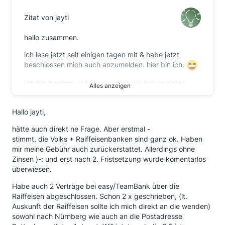
Zitat von jayti
hallo zusammen.
ich lese jetzt seit einigen tagen mit & habe jetzt
beschlossen mich auch anzumelden. hier bin ich.
ich bin banker.
volksbank. auch wir haben einige
Alles anzeigen
anfragen bzgl. der bg & haben diese unverzüglich
erstattet, sobald uns das schreiben eines kunden
Hallo jayti,
zugegangen ist. meist handelte es sich um
immobilienkredite, hier hatten wir eine
hätte auch direkt ne Frage. Aber erstmal -
schreibauslagengebühr sowie mtl.
stimmt, die Volks + Raiffeisenbanken sind ganz ok. Haben
kontoführungsgebühren verlangt. wurde alles, samt
mir meine Gebühr auch zurückerstattet. Allerdings ohne
zinsen den jeweiligen kunden erstattet. (ich hab mir
Zinsen )-: und erst nach 2. Fristsetzung wurde komentarlos
das interne verrechnungskonto angeschaut & weiß es
überwiesen.
demnach definitiv)
soviel dazu, soviel zur
genossenschaftlichen filialbank.
Habe auch 2 Verträge bei easy/TeamBank über die
Raiffeisen abgeschlossen. Schon 2 x geschrieben, (lt.
auch ich hatte vor rund 7 jahren einen kredit bei der
Auskunft der Raiffeisen sollte ich mich direkt an die wenden)
targobank
aufgenommen. jugendsünden.
3-
sowohl nach Nürnberg wie auch an die Postadresse