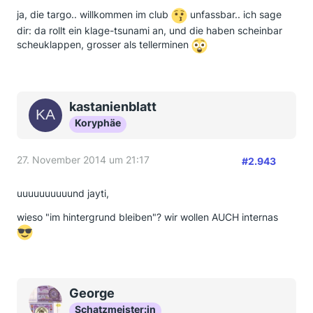
immobilienkredite, hier hatten wir eine
ja, die targo.. willkommen im club
unfassbar.. ich sage
schreibauslagengebühr sowie mtl.
dir: da rollt ein klage-tsunami an, und die haben scheinbar
kontoführungsgebühren verlangt. wurde alles, samt
scheuklappen, grosser als tellerminen
zinsen den jeweiligen kunden erstattet. (ich hab mir
das interne verrechnungskonto angeschaut & weiß es
demnach definitiv)
soviel dazu, soviel zur
genossenschaftlichen filialbank.
kastanienblatt
auch ich hatte vor rund 7 jahren einen kredit bei der
Koryphäe
targobank
aufgenommen. jugendsünden.
3-
wochen-frist ist heute abgelaufen, gestern bekam ich
27. November 2014 um 21:17
das bekannte schreiben, welches hier im forum schon
#2.943
desöfteren hochgeladen wurde. erstattet wurde
bisher nichts. habe dann heute mit meinem anwalt
uuuuuuuuuund jayti,
telefoniert, welcher bereits den kompletten
schriftverkehr incl. anhänge vorliegen hatte. auf sein
wieso "im hintergrund bleiben"? wir wollen AUCH internas
anraten wird nun unverzüglich ein mahnverfahren
eingeleitet. die targobank wird sehr wahrscheinlich
einspruch einlegen und dann wird mein anwalt vor
einer endgültigen klage versuchen, mit einem
hartnäckigen schriftverkehr an die bg zu kommen.
George
ansonsten klage. aus seiner sicht ist das schreiben
Schatzmeister:in