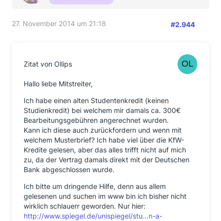
von der targobank völlig unzureichend und nichts
sagend! targobank daher:
ich freue mich auf die
anklage, sollte es dazu kommen. rechtschutz ohne
27. November 2014 um 21:18
#2.944
sb.
nun zu den leuten bzgl. easycredit / teambank
: wir
bieten diese kredite auch an, daher habe ich heute
Zitat von Ollips
die mitarbeiterhotline angerufen - keine
warteschlange, interne auskünfte
- hier sagte
Hallo liebe Mitstreiter,
man mir auf nachfrage, dass sich die anfragen und
Ich habe einen alten Studentenkredit (keinen
briefe stapeln (wortwörtlich). tausende gehen ein und
Studienkredit) bei welchem mir damals ca. 300€
diese werden alle manuell bearbeitet. aktuell sind sie
Bearbeitungsgebühren angerechnet wurden.
4 wochen im rückstand. gebühren werden aber nach
Kann ich diese auch zurückfordern und wenn mit
erfassung der einzelnen anfragen auch zurück
welchem Musterbrief? Ich habe viel über die KfW-
erstattet. soviel dazu.
Kredite gelesen, aber das alles trifft nicht auf mich
ich werde mehr passiv bleiben und mitlesen. sollte
zu, da der Vertrag damals direkt mit der Deutschen
einer von euch etwas von mir wissen wollen oder hilfe
Bank abgeschlossen wurde.
brauchen, so darf er/sie das gerne per pn tun (gibt es
Ich bitte um dringende Hilfe, denn aus allem
das hier?
)
gelesenen und suchen im www bin ich bisher nicht
- j.
wirklich schlauerr geworden. Nur hier:
http://www.spiegel.de/unispiegel/stu…n-a-