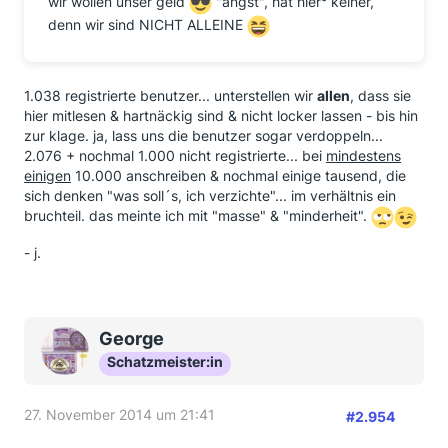
wir wollen unser geld
"angst", hat hier° keiner,
diese werden alle manuell bearbeitet. aktuell sind sie
denn wir sind NICHT ALLEINE
4 wochen im rückstand. gebühren werden aber nach
erfassung der einzelnen anfragen auch zurück
erstattet. soviel dazu.
1.038 registrierte benutzer... unterstellen wir
allen
, dass sie
ich werde mehr passiv bleiben und mitlesen. sollte
hier mitlesen & hartnäckig sind & nicht locker lassen - bis hin
einer von euch etwas von mir wissen wollen oder hilfe
zur klage. ja, lass uns die benutzer sogar verdoppeln...
brauchen, so darf er/sie das gerne per pn tun (gibt es
2.076 + nochmal 1.000 nicht registrierte... bei
mindestens
das hier?
)
einigen
10.000 anschreiben & nochmal einige tausend, die
sich denken "was soll´s, ich verzichte"... im verhältnis ein
- j.
bruchteil. das meinte ich mit "masse" & "minderheit".
- j.
George
Schatzmeister:in
27. November 2014 um 21:41
#2.954