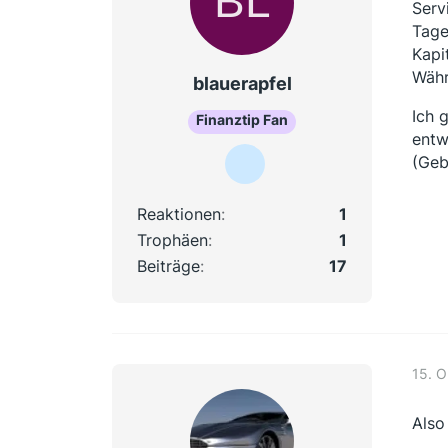
Serv
Tage
Kapi
Währ
blauerapfel
Ich 
Finanztip Fan
entw
(Geb
Reaktionen
1
Trophäen
1
Beiträge
17
15. O
Also