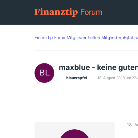
Finanztip Forum
Mitglieder helfen Mitgliedern
Erfahr
maxblue - keine gute
blauerapfel
18. August 2018 um 22:
18. A