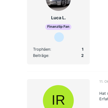
Luca L.
Finanztip Fan
Trophäen
1
Beiträge
2
11. O
Hat 
Erfa