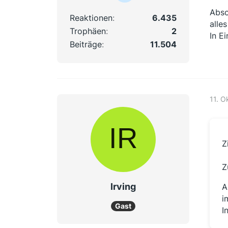
Abso
Reaktionen
6.435
alle
Trophäen
2
In E
Beiträge
11.504
11. O
Z
Z
Irving
A
i
Gast
I