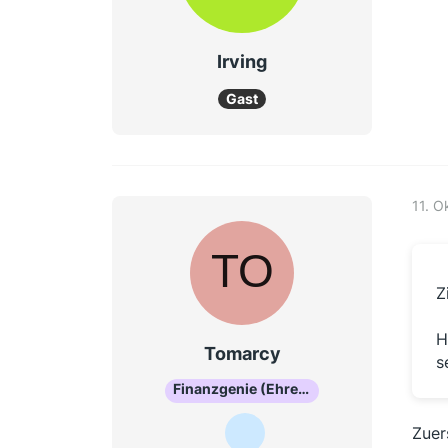
Irving
Gast
11. 
Z
H
Tomarcy
s
Finanzgenie (Ehrenmitglied)
Zuers