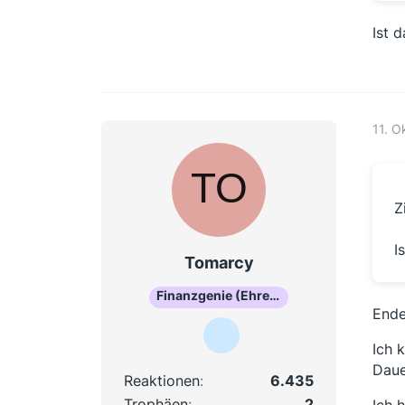
Ist 
11. O
Z
I
Tomarcy
Finanzgenie (Ehrenmitglied)
Ende
Ich 
Daue
Reaktionen
6.435
Trophäen
2