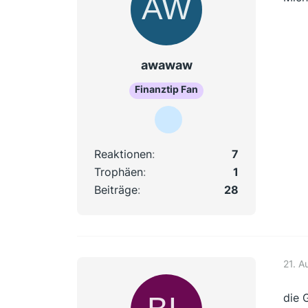
awawaw
Finanztip Fan
Reaktionen
7
Trophäen
1
Beiträge
28
21. A
die 