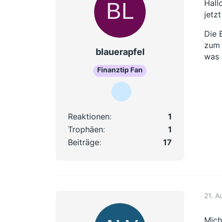
Hallo
jetz
Die 
zum 
blauerapfel
was p
Finanztip Fan
Reaktionen
1
Trophäen
1
Beiträge
17
21. A
Mich