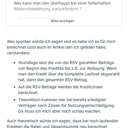
Was kann man den überhaupt bei einer fehlerhaften
Widerrufsbelehrung zurückfordern ?
- die gesamten RSV ?
Alles anzeigen
- die RSV + Zinsen ?
- nur die Zinsen und Kredit-Neuberechnung ?
- wenn Zinsen, welche ?
Also spontan würde ich sagen und so habe ich es für mich
Wie kann ich das berechnen ? Blicke das noch nicht
berechnet (und auch im Artikel den ich gelesen habe,
so richtig !
verstanden):
Danke für eine kurze Aufklärung.
Grundlage sind die von der RSV gezahlten Beiträge
von Beginn des Kredites bis z.B. zur Ablösung. Wenn
Gruss
man den Kredit über die komplette Laufzeit abgezahlt
hat, dann den gesamten RSV-Betrag.
Auf die RSV-Beträge werden die Kreditzinsen
berechnet.
Theoretisch kommen hier bei bereits erledigten
Verträgen noch Zinsen für Nutzungsentschädigung.
Da muss ich mich aber noch schlau machen.
Auch theoretisch würde ich sagen, dass bei noch laufenden
Krediten die Raten und Gesamtsumme neu berechnet