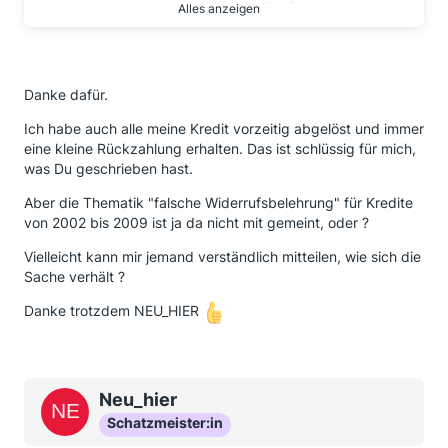
auch anstandslos und sehr schnell erfolgte.
Alles anzeigen
Bei mir geht es um die Differenz zwischen der RSV,
wie sie bei Vertragsschluss angegeben wurde und
der Rückerstattung, in Summe ca. 900 € + Zinsen.
Danke dafür.
Das Einschreiben mit Rückschein ist eC zugestellt, ich
Ich habe auch alle meine Kredit vorzeitig abgelöst und immer
warte jetzt erst einmal ab. Da hier ja das
eine kleine Rückzahlung erhalten. Das ist schlüssig für mich,
Widerrufsrecht dank nicht ordnungsgemäßer
was Du geschrieben hast.
Widerrufsbelehrung weiterläuft, habe ich hier nicht
das aus dem anderen Thread bekannte Problem der
Aber die Thematik "falsche Widerrufsbelehrung" für Kredite
Verjährung.
von 2002 bis 2009 ist ja da nicht mit gemeint, oder ?
Nichtsdestotrotz habe ich eC in dieser Angelegenheit
Vielleicht kann mir jemand verständlich mitteilen, wie sich die
eine Frist zur Zahlung bis zum 19. Dezember gesetzt;
Sache verhält ?
falls keinerlei Reaktion / keine Zahlung geht der
nächste Mahnbescheid raus....
Danke trotzdem NEU_HIER
alle einverstanden ?
Neu_hier
Schatzmeister:in