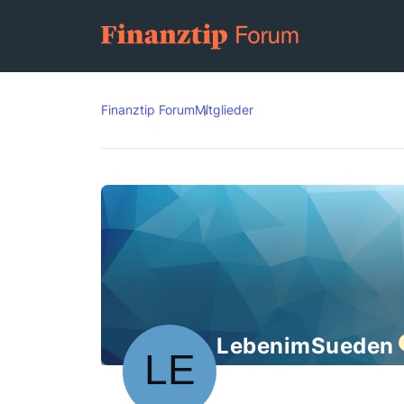
Finanztip Forum
Mitglieder
LebenimSueden