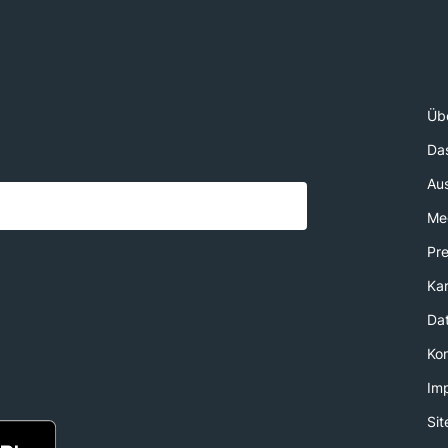
Üb
Da
Au
Med
Pr
Kar
Da
Ko
Im
Si