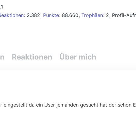
21
Reaktionen
2.382
Punkte
88.660
Trophäen
2
Profil-Auf
en
Reaktionen
Über mich
ur eingestellt da ein User jemanden gesucht hat der schon 