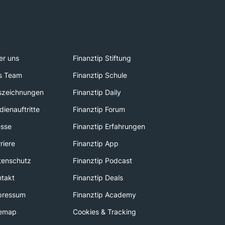
er uns
Finanztip Stiftung
s Team
Finanztip Schule
szeichnungen
Finanztip Daily
ienauftritte
Finanztip Forum
esse
Finanztip Erfahrungen
riere
Finanztip App
tenschutz
Finanztip Podcast
ntakt
Finanztip Deals
pressum
Finanztip Academy
temap
Cookies & Tracking