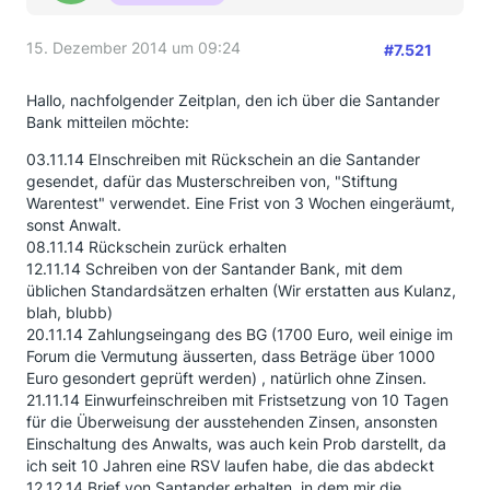
15. Dezember 2014 um 09:24
#7.521
Hallo, nachfolgender Zeitplan, den ich über die Santander
Bank mitteilen möchte:
03.11.14 EInschreiben mit Rückschein an die Santander
gesendet, dafür das Musterschreiben von, "Stiftung
Warentest" verwendet. Eine Frist von 3 Wochen eingeräumt,
sonst Anwalt.
08.11.14 Rückschein zurück erhalten
12.11.14 Schreiben von der Santander Bank, mit dem
üblichen Standardsätzen erhalten (Wir erstatten aus Kulanz,
blah, blubb)
20.11.14 Zahlungseingang des BG (1700 Euro, weil einige im
Forum die Vermutung äusserten, dass Beträge über 1000
Euro gesondert geprüft werden) , natürlich ohne Zinsen.
21.11.14 Einwurfeinschreiben mit Fristsetzung von 10 Tagen
für die Überweisung der ausstehenden Zinsen, ansonsten
Einschaltung des Anwalts, was auch kein Prob darstellt, da
ich seit 10 Jahren eine RSV laufen habe, die das abdeckt
12.12.14 Brief von Santander erhalten, in dem mir die