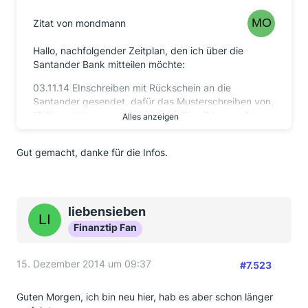
Zitat von mondmann
Hallo, nachfolgender Zeitplan, den ich über die
Santander Bank mitteilen möchte:
03.11.14 EInschreiben mit Rückschein an die
Santander gesendet, dafür das Musterschreiben von,
"Stiftung Warentest" verwendet. Eine Frist von 3
Alles anzeigen
Wochen eingeräumt, sonst Anwalt.
08.11.14 Rückschein zurück erhalten
Gut gemacht, danke für die Infos.
12.11.14 Schreiben von der Santander Bank, mit dem
üblichen Standardsätzen erhalten (Wir erstatten aus
Kulanz, blah, blubb)
20.11.14 Zahlungseingang des BG (1700 Euro, weil
liebensieben
einige im Forum die Vermutung äusserten, dass
Beträge über 1000 Euro gesondert geprüft werden) ,
Finanztip Fan
natürlich ohne Zinsen.
21.11.14 Einwurfeinschreiben mit Fristsetzung von 10
15. Dezember 2014 um 09:37
#7.523
Tagen für die Überweisung der ausstehenden Zinsen,
ansonsten Einschaltung des Anwalts, was auch kein
Prob darstellt, da ich seit 10 Jahren eine RSV laufen
Guten Morgen, ich bin neu hier, hab es aber schon länger
habe, die das abdeckt