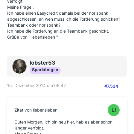
verfolgt.
12.12.14 Brief von Santander erhalten, in dem mir die
Meine Frage :
Auszahlung der fehlenden Zinsen zugesichert wird.
Ich habe einen Easycredit damals bei der norisbank
Das Schreiben ist sogar von 2 MA der SB
abgeschlossen, an wen muss ich die Forderung schicken?
unterschrieben worden. Auf meine 2 Briefe als
Teambank oder norisbank?
Einschreiben hat man sich aber nicht bezogen. im
Ich habe die Forderung an die Teambank geschickt.
Betreff wurde meine Email an den Vorstand (keine
Grüße von "liebensieben "
Ahnung, wer das gewesen sein soll, ist mir aber auch
wurscht) erwähnt. Die Emaildressen hatte ich hier aus
diesem Forum.
Ich möchte mich noch ein wenig gedulden, bis das
lobster53
Geld eintrifft, da auf Grund des hohen
Sparkönig:in
Arbeitsaufkommens... blah blubb,
Sobald das Geld eintrudelt, werde ich es hier posten
und meine Forderungsansprüche an die SB
15. Dezember 2014 um 09:47
#7.524
vervollständigen.
Zitat von liebensieben
Guten Morgen, ich bin neu hier, hab es aber schon
länger verfolgt.
Meine Frage :