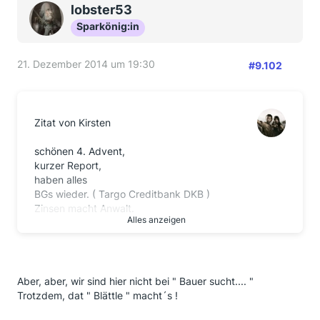
lobster53
Sparkönig:in
21. Dezember 2014 um 19:30
#9.102
Zitat von Kirsten
schönen 4. Advent,
kurzer Report,
haben alles
BGs wieder. ( Targo Creditbank DKB )
Zinsen macht Anwalt.
Alles anzeigen
Haben uns einen schönen BAMBUS Parkett geholt.
Wollt mich verabschieden und allen alle zustehenden
BGs + Zinsen wünschen.
Muss hier noch meinen Lieblingsfinanzexperten
erwähnen
Aber, aber, wir sind hier nicht bei " Bauer sucht.... "
DAS KASTANIENBLÄTTCHEN
Trotzdem, dat " Blättle " macht´s !
Du bist nicht nur total nett, sondern auch noch