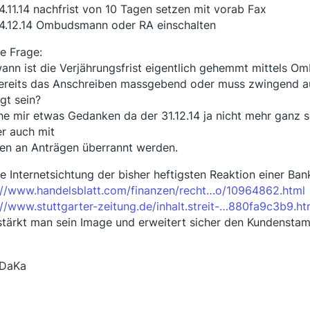
4.11.14 nachfrist von 10 Tagen setzen mit vorab Fax
4.12.14 Ombudsmann oder RA einschalten
e Frage:
ann ist die Verjährungsfrist eigentlich gehemmt mittels 
bereits das Anschreiben massgebend oder muss zwingend 
lgt sein?
e mir etwas Gedanken da der 31.12.14 ja nicht mehr ganz
er auch mit
en an Anträgen überrannt werden.
e Internetsichtung der bisher heftigsten Reaktion einer Ba
://www.handelsblatt.com/finanzen/recht…o/10964862.html
://www.stuttgarter-zeitung.de/inhalt.streit-…880fa9c3b9.ht
stärkt man sein Image und erweitert sicher den Kundenstamm.
ß
gDaKa