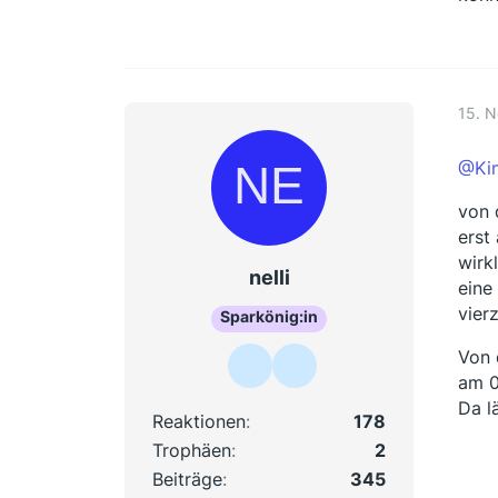
15. 
@Ki
von 
erst
wirk
nelli
eine
vier
Sparkönig:in
Von 
am 0
Da lä
Reaktionen
178
Trophäen
2
Beiträge
345