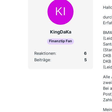
Hallo
durc
Erfa
KingDaKa
BMW 
(Lei
Finanztip Fan
Sant
(Sta
Reaktionen
6
DKB 
Beiträge
5
DKB 
(Lei
Alle
zwei
Bei 
Post
Zahl
Mein