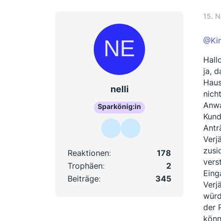
15. 
@Ki
Hallo
ja, 
Haus
nelli
nich
Anwa
Sparkönig:in
Kund
Antr
Verj
zusi
Reaktionen
178
vers
Trophäen
2
Eing
Beiträge
345
Verj
würd
der 
könn