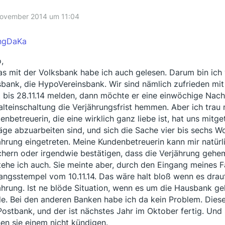
November 2014 um 11:04
ngDaKa
,
das mit der Volksbank habe ich auch gelesen. Darum bin ich
bank, die HypoVereinsbank. Wir sind nämlich zufrieden mit
t bis 28.11.14 melden, dann möchte er eine einwöchige Nach
lteinschaltung die Verjährungsfrist hemmen. Aber ich trau 
enbetreuerin, die eine wirklich ganz liebe ist, hat uns mitge
äge abzuarbeiten sind, und sich die Sache vier bis sechs W
ährung eingetreten. Meine Kundenbetreuerin kann mir natürl
chern oder irgendwie bestätigen, dass die Verjährung gehem
tehe ich auch. Sie meinte aber, durch den Eingang meines Fa
angsstempel vom 10.11.14. Das wäre halt bloß wenn es drau
ährung. Ist ne blöde Situation, wenn es um die Hausbank ge
e. Bei den anderen Banken habe ich da kein Problem. Diese K
Postbank, und der ist nächstes Jahr im Oktober fertig. Un
en sie einem nicht kündigen.