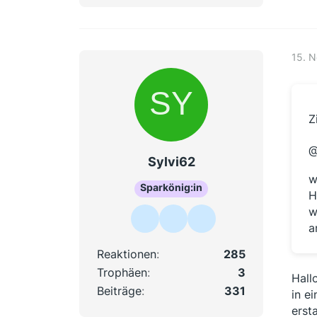
15. 
Z
@
Sylvi62
w
Sparkönig:in
H
w
a
Reaktionen
285
Trophäen
3
Hall
Beiträge
331
in e
erst