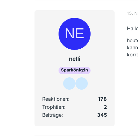
15. 
Hallo
heut
kann
korr
nelli
Sparkönig:in
Reaktionen
178
Trophäen
2
Beiträge
345