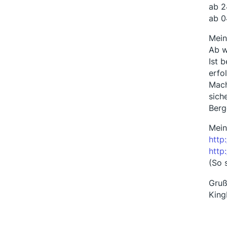
ab 2
ab 0
Mein
Ab w
Ist 
erfo
Mach
sich
Berg
Mein
http
http
(So 
Gru
Kin