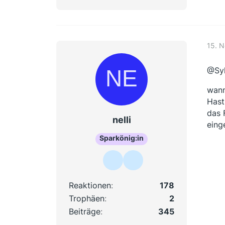
15. 
@Syl
wann
Hast
das 
nelli
eing
Sparkönig:in
Reaktionen
178
Trophäen
2
Beiträge
345