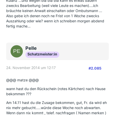
Kulanz ...und wegen bla bla bla kann es etwas dauern
zwecks Bearbeitung (weil viele Leute es machen)....ich
bräuchte keinen Anwalt einschalten oder Ombutsmann ...
Also gebe ich denen noch ne Frist von 1 Woche zwecks
Auszahlung oder wie? wenn ich schreiben morgen abdend
fertig mache...
Pelle
Schatzmeister:in
24. November 2014 um 12:17
#2.085
@@@ matze @@@
wann hast du den Rückschein (rotes Kärtchen) nach Hause
bekommen ???
Am 14.11 hast du die Zusage bekommen, gut, Fr. da wird eh
nix mehr gebucht.....würde diese Woche noch abwarten.
Wenn dann nix kommt , telef. nachfragen ( Namen merken )