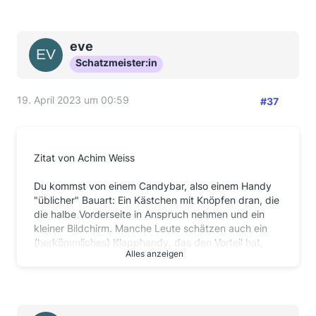
eve
Schatzmeister:in
19. April 2023 um 00:59
#37
Zitat von Achim Weiss
Du kommst von einem Candybar, also einem Handy
"üblicher" Bauart: Ein Kästchen mit Knöpfen dran, die
die halbe Vorderseite in Anspruch nehmen und ein
kleiner Bildchirm. Manche Leute schätzen auch ein
(herkömmliches) Klapphandy, das den Vorteil hat,
Alles anzeigen
daß man die Tastatur nicht bedienen kann, wenn das
Ding zugeklappt ist (Kein sog. "butt dialling"
möglich).
Solche Geräte sind viel kleiner als jedes gängige