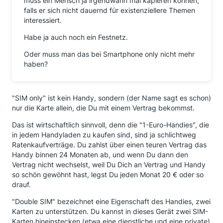
muss ein Mensch ja irgendwann mal kapieren können,
falls er sich nicht dauernd für existenziellere Themen
interessiert.
Habe ja auch noch ein Festnetz.
Oder muss man das bei Smartphone only nicht mehr
haben?
"SIM only" ist kein Handy, sondern (der Name sagt es schon)
nur die Karte allein, die Du mit einem Vertrag bekommst.
Das ist wirtschaftlich sinnvoll, denn die "1-Euro-Handies", die
in jedem Handyladen zu kaufen sind, sind ja schlichtweg
Ratenkaufverträge. Du zahlst über einen teuren Vertrag das
Handy binnen 24 Monaten ab, und wenn Du dann den
Vertrag nicht wechselst, weil Du Dich an Vertrag und Handy
so schön gewöhnt hast, legst Du jeden Monat 20 € oder so
drauf.
"Double SIM" bezeichnet eine Eigenschaft des Handies, zwei
Karten zu unterstützen. Du kannst in dieses Gerät zwei SIM-
Karten hineinstecken (etwa eine dienstliche und eine private)