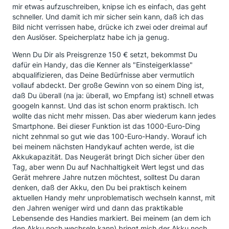
mir etwas aufzuschreiben, knipse ich es einfach, das geht
schneller. Und damit ich mir sicher sein kann, daß ich das
Bild nicht verrissen habe, drücke ich zwei oder dreimal auf
den Auslöser. Speicherplatz habe ich ja genug.
Wenn Du Dir als Preisgrenze 150 € setzt, bekommst Du
dafür ein Handy, das die Kenner als "Einsteigerklasse"
abqualifizieren, das Deine Bedürfnisse aber vermutlich
vollauf abdeckt. Der große Gewinn von so einem Ding ist,
daß Du überall (na ja: überall, wo Empfang ist) schnell etwas
googeln kannst. Und das ist schon enorm praktisch. Ich
wollte das nicht mehr missen. Das aber wiederum kann jedes
Smartphone. Bei dieser Funktion ist das 1000-Euro-Ding
nicht zehnmal so gut wie das 100-Euro-Handy. Worauf ich
bei meinem nächsten Handykauf achten werde, ist die
Akkukapazität. Das Neugerät bringt Dich sicher über den
Tag, aber wenn Du auf Nachhaltigkeit Wert legst und das
Gerät mehrere Jahre nutzen möchtest, solltest Du daran
denken, daß der Akku, den Du bei praktisch keinem
aktuellen Handy mehr unproblematisch wechseln kannst, mit
den Jahren weniger wird und dann das praktikable
Lebensende des Handies markiert. Bei meinem (an dem ich
den Akku noch wechseln kann) bringt mich der Akku noch