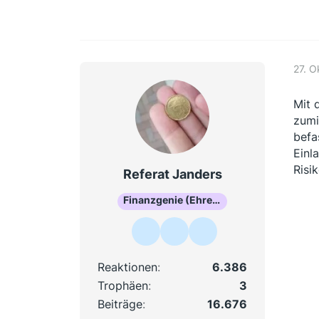
27. O
Mit 
zumi
befa
Einl
Risi
Referat Janders
Finanzgenie (Ehrenmitglied)
Reaktionen
6.386
Trophäen
3
Beiträge
16.676