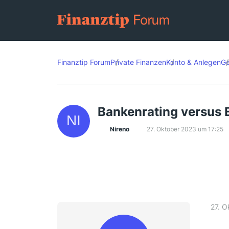
Finanztip Forum
Private Finanzen
Konto & Anlegen
Ge
Bankenrating versus 
Nireno
27. Oktober 2023 um 17:25
27. O