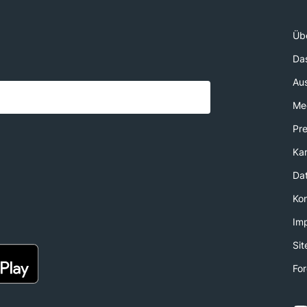
Üb
Da
Au
Med
Pr
Kar
Da
Ko
Im
Si
For