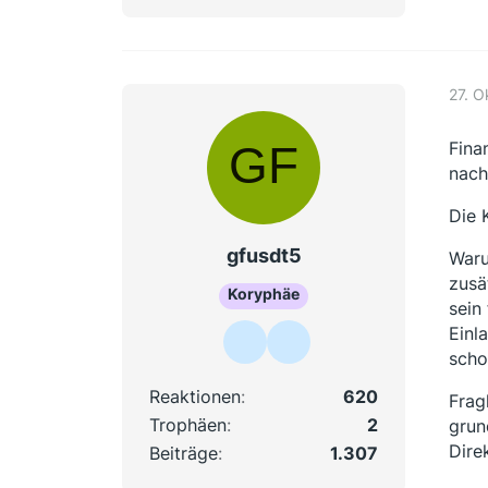
27. O
Fina
nach
Die 
gfusdt5
Waru
zusä
Koryphäe
sein
Einl
scho
Reaktionen
620
Frag
Trophäen
2
grun
Dire
Beiträge
1.307