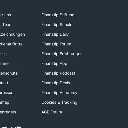
er uns
Finanztip Stiftung
s Team
Finanztip Schule
szeichnungen
Finanztip Daily
ienauftritte
Finanztip Forum
esse
Finanztip Erfahrungen
riere
Finanztip App
tenschutz
Finanztip Podcast
ntakt
Finanztip Deals
pressum
Finanztip Academy
temap
Cookies & Tracking
enregeln
AGB Forum