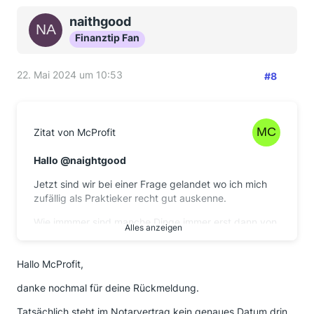
naithgood
Finanztip Fan
22. Mai 2024 um 10:53
#8
Zitat von McProfit
Hallo @naightgood
Jetzt sind wir bei einer Frage gelandet wo ich mich
zufällig als Praktieker recht gut auskenne.
Wie immmer sind manche Dinge immer erst dann von
Alles anzeigen
Bedeutung wenn es mal anders kommt, als geplant.
Gilt übrigens nicht nur bei Immobilien, selbst der
Hallo McProfit,
Inhalt von Eheverträgen wird erst dann wichtig, wenn
danke nochmal für deine Rückmeldung.
es nix wird mit der Absicht
"bis der Tod Euch
scheidet"
Tatsächlich steht im Notarvertrag kein genaues Datum drin,