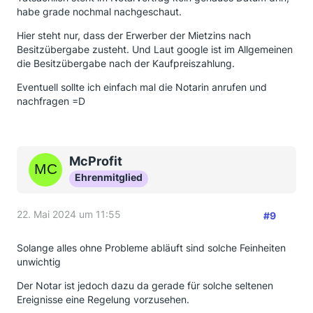
habe grade nochmal nachgeschaut.
Die Miete bekommtst Du bei Deinem
Immobilienverkauf lt. Deinem Kaufvertrag wenn der
Hier steht nur, dass der Erwerber der Mietzins nach
Kaufpreis bezahlt wurde.
Besitzübergabe zusteht. Und Laut google ist im Allgemeinen
die Besitzübergabe nach der Kaufpreiszahlung.
Ich glaube nicht, dass es SO in Deinem Vertrag
steht.
Eventuell sollte ich einfach mal die Notarin anrufen und
nachfragen =D
Ein
Übergabetermin
von Nutzen und LASTEN, also
von Einnahmen UND Ausgaben muss mit einem
Datum
benannt sein.
Warum?
McProfit
Stell Dir vor, ein Haus brennt nach Abschluss des
Ehrenmitglied
Kaufvertages ab.
22. Mai 2024 um 11:55
WEM sein Haus ist das dann?
#9
Dem Verkäufer seines - oder gehört es schon dem
Solange alles ohne Probleme abläuft sind solche Feinheiten
Käufer?
unwichtig
Eine Übergabe braucht genau genommen einen
Der Notar ist jedoch dazu da gerade für solche seltenen
exakten Zeitpunkt sozusamen z.B. am
31.Mai 2024
Ereignisse eine Regelung vorzusehen.
um 24.00 Uhr