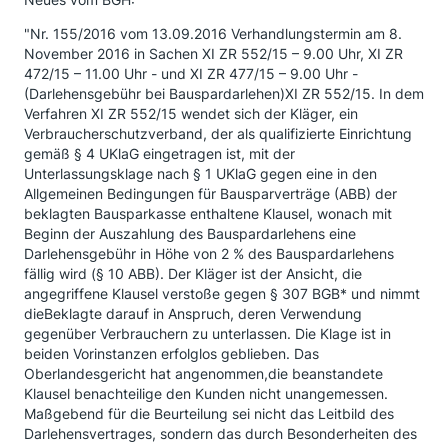
"Nr. 155/2016 vom 13.09.2016 Verhandlungstermin am 8.
November 2016 in Sachen XI ZR 552/15 – 9.00 Uhr, XI ZR
472/15 – 11.00 Uhr - und XI ZR 477/15 – 9.00 Uhr -
(Darlehensgebühr bei Bauspardarlehen)XI ZR 552/15. In dem
Verfahren XI ZR 552/15 wendet sich der Kläger, ein
Verbraucherschutzverband, der als qualifizierte Einrichtung
gemäß § 4 UKlaG eingetragen ist, mit der
Unterlassungsklage nach § 1 UKlaG gegen eine in den
Allgemeinen Bedingungen für Bausparverträge (ABB) der
beklagten Bausparkasse enthaltene Klausel, wonach mit
Beginn der Auszahlung des Bauspardarlehens eine
Darlehensgebühr in Höhe von 2 % des Bauspardarlehens
fällig wird (§ 10 ABB). Der Kläger ist der Ansicht, die
angegriffene Klausel verstoße gegen § 307 BGB* und nimmt
dieBeklagte darauf in Anspruch, deren Verwendung
gegenüber Verbrauchern zu unterlassen. Die Klage ist in
beiden Vorinstanzen erfolglos geblieben. Das
Oberlandesgericht hat angenommen,die beanstandete
Klausel benachteilige den Kunden nicht unangemessen.
Maßgebend für die Beurteilung sei nicht das Leitbild des
Darlehensvertrages, sondern das durch Besonderheiten des