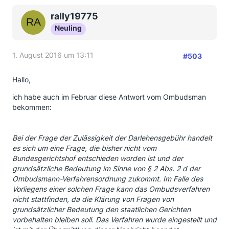
Es ist so still geworden in diesem Thread, dabei
drücke ich immer noch allen die Daumen und höffe,
rally19775
dass die Sache auch für Euch noch gut ausgeht!
Neuling
Lasst doch von Euch hören, am besten eine
Erfolgsgeschichte!!!
1. August 2016 um 13:11
#503
Gruß , nottele
Hallo,
ich habe auch im Februar diese Antwort vom Ombudsman
bekommen:
Bei der Frage der Zulässigkeit der Darlehensgebühr handelt
es sich um eine Frage, die bisher nicht vom
Bundesgerichtshof entschieden worden ist und der
grundsätzliche Bedeutung im Sinne von § 2 Abs. 2 d der
Ombudsmann-Verfahrensordnung zukommt. Im Falle des
Vorliegens einer solchen Frage kann das Ombudsverfahren
nicht stattfinden, da die Klärung von Fragen von
grundsätzlicher Bedeutung den staatlichen Gerichten
vorbehalten bleiben soll. Das Verfahren wurde eingestellt und