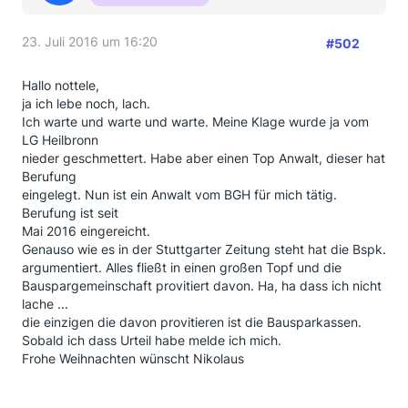
2
3.5.2016
Rechtsanwalt Dr. Phillipp Banjari aus
Köln
berichtet: Wohl um ein
verbraucherfreundliches Grundsatzurteil des
23. Juli 2016 um 16:20
#502
Oberlandergerichts zu verhindern, hat die Wüstenrot
Bausparkasse die Forderung einer
Hallo nottele,
Erbengemeinschaft auf Erstattung von rund 17000
ja ich lebe noch, lach.
Euro Darlehensgebühr zuzüglich Zinsen, Gerichts-
Ich warte und warte und warte. Meine Klage wurde ja vom
und Anwaltskosten vor dem Oberlandesgericht
LG Heilbronn
Stuttgart akzeptiert. Die Oberlandesrichter hatten
nieder geschmettert. Habe aber einen Top Anwalt, dieser hat
keinen Zweifel daran gelassen, dass sie die
Berufung
Bausparkasse zur Erstattung verurteilen werden.
eingelegt. Nun ist ein Anwalt vom BGH für mich tätig.
Offenbar glaubt Wüstenrot auch nicht mehr daran,
Berufung ist seit
dass der Bundesgerichtshof Gebühren für
Mai 2016 eingereicht.
Bauspardarlehen für rechtmäßig halten wird. Das
Genauso wie es in der Stuttgarter Zeitung steht hat die Bspk.
Anerkenntnisurteil ist jedenfalls rechtskräftig. Weitere
argumentiert. Alles fließt in einen großen Topf und die
Details zum Verfahren im
ausführlichen Bericht der
Bauspargemeinschaft provitiert davon. Ha, ha dass ich nicht
Stuttgarter Zeitung
.
lache ...
die einzigen die davon provitieren ist die Bausparkassen.
Sobald ich dass Urteil habe melde ich mich.
Das müsste Dir,
@Nikolaus
und allen, die noch im
Frohe Weihnachten wünscht Nikolaus
Streit mit ihrer BSpK liegen, Auftrieb gegeben haben,
oder habt ihr das noch nicht gesehen?