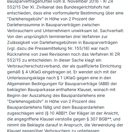
BausparverträgenUrteil vom 8. November 2016 - XI ZR
552/15 Der XI. Zivilsenat des Bundesgerichtshofs hat
entschieden, dass eine vorformulierte Bestimmung über eine
"Darlehensgebühr" in Höhe von 2 Prozent der
Darlehenssumme in Bausparverträgen zwischen
Verbrauchern und Unternehmern unwirksam ist. Sachverhalt:
Von den ursprünglich terminierten drei Verfahren zur
Zulässigkeit von Darlehensgebühren in Bausparverträgen
(vgl. dazu die Pressemitteilung Nr. 155/16) war nach
Rücknahme von zwei Revisionen noch das Verfahren XI ZR
552/15 zu entscheiden. In dieser Sache klagt ein
Verbraucherschutzverband, der als qualifizierte Einrichtung
gemäß § 4 UKlaG eingetragen ist. Er wendet sich mit der
Unterlassungsklage nach § 1 UKlaG gegen eine in den
Allgemeinen Bedingungen für Bausparverträge (ABB) der
beklagten Bausparkasse enthaltene Klausel, wonach mit
Beginn der Auszahlung des Bauspardarlehens eine
"Darlehensgebühr" in Höhe von 2 Prozent des
Bauspardarlehens fällig und dem Bauspardarlehen
zugeschlagen wird (§ 10 ABB)*. Der Kläger ist der Ansicht,
die angegriffene Klausel verstoße gegen § 307 BGB**, und
nimmt die Beklagte darauf in Anspruch, die Verwendung der
Klausel gegenüber Verbrauchern zu unterlassen.