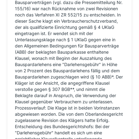
Bausparverträgen (vgl. dazu die Pressemitteilung Nr.
155/16) war nach Rücknahme von zwei Revisionen
noch das Verfahren XI ZR 552/15 zu entscheiden. In
dieser Sache klagt ein Verbraucherschutzverband,
der als qualifizierte Einrichtung gemäß § 4 UKlaG
eingetragen ist. Er wendet sich mit der
Unterlassungsklage nach § 1 UKlaG gegen eine in
den Allgemeinen Bedingungen für Bausparverträge
(ABB) der beklagten Bausparkasse enthaltene
Klausel, wonach mit Beginn der Auszahlung des
Bauspardarlehens eine "Darlehensgebühr" in Höhe
von 2 Prozent des Bauspardarlehens fällig und dem
Bauspardarlehen zugeschlagen wird (§ 10 ABB)*. Der
Kläger ist der Ansicht, die angegriffene Klausel
verstoße gegen § 307 BGB**, und nimmt die
Beklagte darauf in Anspruch, die Verwendung der
Klausel gegenüber Verbrauchern zu unterlassen.
Prozessverlauf: Die Klage ist in beiden Vorinstanzen
abgewiesen worden. Die von dem Oberlandesgericht
zugelassene Revision des Klägers hatte Erfolg.
Entscheidung des Bundesgerichtshofs: Bei der
"Darlehensgebühr" handelt es sich um eine
gerichtlicher Klauselkontrolle unterliegende