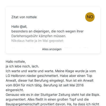
Zitat von nottele
Hallo @all,
besonders an diejenigen, die noch wegen ihrer
Darlehensgebühr kämpfen müssen.
Nikolaus hatte ja im Mai gepostet:
A
lso meine Klage hat es bis zum BGH geschafft!
Alles anzeigen
Danach ist nun nichts mehr gekommen. Zufällig habe
Hallo nottele,
ich nun einen Bericht bei "test.de" unter der Chronik
ja ich lebe noch, lach.
der Ereigmisse (die Bearbeitungsgebühr betreffend)
Ich warte und warte und warte. Meine Klage wurde ja vom
folgenden Bericht gefunden:
LG Heilbronn nieder geschmettert. Habe aber einen Top
2
3.5.2016
Rechtsanwalt Dr. Phillipp Banjari aus
Anwalt, dieser hat Berufung eingelegt. Nun ist ein Anwalt
Köln
berichtet: Wohl um ein
vom BGH für mich tätig. Berufung ist seit Mai 2016
verbraucherfreundliches Grundsatzurteil des
eingereicht.
Oberlandergerichts zu verhindern, hat die Wüstenrot
Genauso wie es in der Stuttgarter Zeitung steht hat die Bspk.
Bausparkasse die Forderung einer
argumentiert. Alles fließt in einen großen Topf und die
Erbengemeinschaft auf Erstattung von rund 17000
Bauspargemeinschaft provitiert davon. Ha, ha dass ich nicht