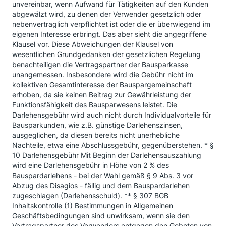
unvereinbar, wenn Aufwand für Tätigkeiten auf den Kunden
abgewälzt wird, zu denen der Verwender gesetzlich oder
nebenvertraglich verpflichtet ist oder die er überwiegend im
eigenen Interesse erbringt. Das aber sieht die angegriffene
Klausel vor. Diese Abweichungen der Klausel von
wesentlichen Grundgedanken der gesetzlichen Regelung
benachteiligen die Vertragspartner der Bausparkasse
unangemessen. Insbesondere wird die Gebühr nicht im
kollektiven Gesamtinteresse der Bauspargemeinschaft
erhoben, da sie keinen Beitrag zur Gewährleistung der
Funktionsfähigkeit des Bausparwesens leistet. Die
Darlehensgebühr wird auch nicht durch Individualvorteile für
Bausparkunden, wie z.B. günstige Darlehenszinsen,
ausgeglichen, da diesen bereits nicht unerhebliche
Nachteile, etwa eine Abschlussgebühr, gegenüberstehen. * §
10 Darlehensgebühr Mit Beginn der Darlehensauszahlung
wird eine Darlehensgebühr in Höhe von 2 % des
Bauspardarlehens - bei der Wahl gemäß § 9 Abs. 3 vor
Abzug des Disagios - fällig und dem Bauspardarlehen
zugeschlagen (Darlehensschuld). ** § 307 BGB
Inhaltskontrolle (1) Bestimmungen in Allgemeinen
Geschäftsbedingungen sind unwirksam, wenn sie den
Vertragspartner des Verwenders entgegen den Geboten von