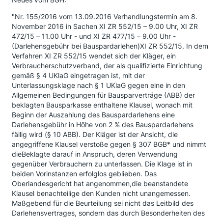
"Nr. 155/2016 vom 13.09.2016 Verhandlungstermin am 8.
November 2016 in Sachen XI ZR 552/15 – 9.00 Uhr, XI ZR
472/15 – 11.00 Uhr - und XI ZR 477/15 – 9.00 Uhr -
(Darlehensgebühr bei Bauspardarlehen)XI ZR 552/15. In dem
Verfahren XI ZR 552/15 wendet sich der Kläger, ein
Verbraucherschutzverband, der als qualifizierte Einrichtung
gemäß § 4 UKlaG eingetragen ist, mit der
Unterlassungsklage nach § 1 UKlaG gegen eine in den
Allgemeinen Bedingungen für Bausparverträge (ABB) der
beklagten Bausparkasse enthaltene Klausel, wonach mit
Beginn der Auszahlung des Bauspardarlehens eine
Darlehensgebühr in Höhe von 2 % des Bauspardarlehens
fällig wird (§ 10 ABB). Der Kläger ist der Ansicht, die
angegriffene Klausel verstoße gegen § 307 BGB* und nimmt
dieBeklagte darauf in Anspruch, deren Verwendung
gegenüber Verbrauchern zu unterlassen. Die Klage ist in
beiden Vorinstanzen erfolglos geblieben. Das
Oberlandesgericht hat angenommen,die beanstandete
Klausel benachteilige den Kunden nicht unangemessen.
Maßgebend für die Beurteilung sei nicht das Leitbild des
Darlehensvertrages, sondern das durch Besonderheiten des