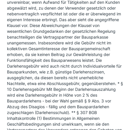
unvereinbar, wenn Aufwand für Tätigkeiten auf den Kunden
abgewälzt wird, zu denen der Verwender gesetzlich oder
nebenvertraglich verpflichtet ist oder die er überwiegend im
eigenen Interesse erbringt. Das aber sieht die angegriffene
Klausel vor. Diese Abweichungen der Klausel von
wesentlichen Grundgedanken der gesetzlichen Regelung
benachteiligen die Vertragspartner der Bausparkasse
unangemessen. Insbesondere wird die Gebühr nicht im
kollektiven Gesamtinteresse der Bauspargemeinschaft
erhoben, da sie keinen Beitrag zur Gewährleistung der
Funktionsfähigkeit des Bausparwesens leistet. Die
Darlehensgebühr wird auch nicht durch Individualvorteile für
Bausparkunden, wie z.B. günstige Darlehenszinsen,
ausgeglichen, da diesen bereits nicht unerhebliche
Nachteile, etwa eine Abschlussgebühr, gegenüberstehen. * §
10 Darlehensgebühr Mit Beginn der Darlehensauszahlung
wird eine Darlehensgebühr in Höhe von 2 % des
Bauspardarlehens - bei der Wahl gemäß § 9 Abs. 3 vor
Abzug des Disagios - fällig und dem Bauspardarlehen
zugeschlagen (Darlehensschuld). ** § 307 BGB
Inhaltskontrolle (1) Bestimmungen in Allgemeinen
Geschäftsbedingungen sind unwirksam, wenn sie den
Vertragspartner des Verwenders entgegen den Geboten von