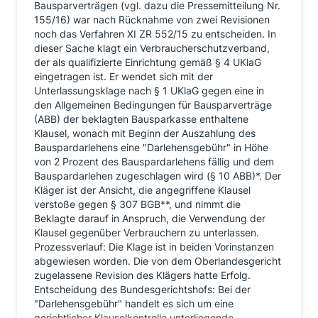
Bausparverträgen (vgl. dazu die Pressemitteilung Nr.
155/16) war nach Rücknahme von zwei Revisionen
noch das Verfahren XI ZR 552/15 zu entscheiden. In
dieser Sache klagt ein Verbraucherschutzverband,
der als qualifizierte Einrichtung gemäß § 4 UKlaG
eingetragen ist. Er wendet sich mit der
Unterlassungsklage nach § 1 UKlaG gegen eine in
den Allgemeinen Bedingungen für Bausparverträge
(ABB) der beklagten Bausparkasse enthaltene
Klausel, wonach mit Beginn der Auszahlung des
Bauspardarlehens eine "Darlehensgebühr" in Höhe
von 2 Prozent des Bauspardarlehens fällig und dem
Bauspardarlehen zugeschlagen wird (§ 10 ABB)*. Der
Kläger ist der Ansicht, die angegriffene Klausel
verstoße gegen § 307 BGB**, und nimmt die
Beklagte darauf in Anspruch, die Verwendung der
Klausel gegenüber Verbrauchern zu unterlassen.
Prozessverlauf: Die Klage ist in beiden Vorinstanzen
abgewiesen worden. Die von dem Oberlandesgericht
zugelassene Revision des Klägers hatte Erfolg.
Entscheidung des Bundesgerichtshofs: Bei der
"Darlehensgebühr" handelt es sich um eine
gerichtlicher Klauselkontrolle unterliegende