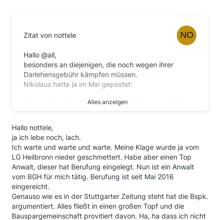
Zitat von nottele
Hallo @all,
besonders an diejenigen, die noch wegen ihrer
Darlehensgebühr kämpfen müssen.
Nikolaus hatte ja im Mai gepostet:
A
lso meine Klage hat es bis zum BGH geschafft!
Alles anzeigen
Danach ist nun nichts mehr gekommen. Zufällig habe
Hallo nottele,
ich nun einen Bericht bei "test.de" unter der Chronik
ja ich lebe noch, lach.
der Ereigmisse (die Bearbeitungsgebühr betreffend)
Ich warte und warte und warte. Meine Klage wurde ja vom
folgenden Bericht gefunden:
LG Heilbronn nieder geschmettert. Habe aber einen Top
2
3.5.2016
Rechtsanwalt Dr. Phillipp Banjari aus
Anwalt, dieser hat Berufung eingelegt. Nun ist ein Anwalt
Köln
berichtet: Wohl um ein
vom BGH für mich tätig. Berufung ist seit Mai 2016
verbraucherfreundliches Grundsatzurteil des
eingereicht.
Oberlandergerichts zu verhindern, hat die Wüstenrot
Genauso wie es in der Stuttgarter Zeitung steht hat die Bspk.
Bausparkasse die Forderung einer
argumentiert. Alles fließt in einen großen Topf und die
Erbengemeinschaft auf Erstattung von rund 17000
Bauspargemeinschaft provitiert davon. Ha, ha dass ich nicht