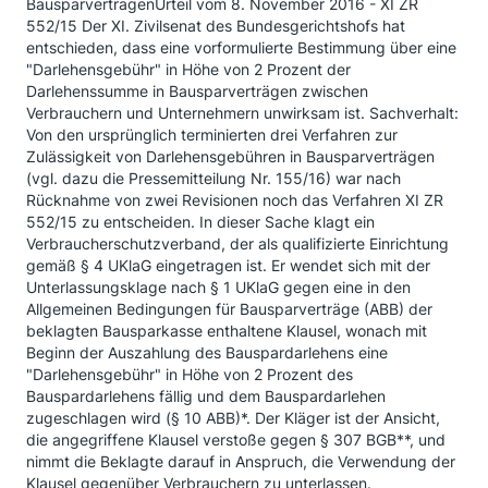
BausparverträgenUrteil vom 8. November 2016 - XI ZR
552/15 Der XI. Zivilsenat des Bundesgerichtshofs hat
entschieden, dass eine vorformulierte Bestimmung über eine
"Darlehensgebühr" in Höhe von 2 Prozent der
Darlehenssumme in Bausparverträgen zwischen
Verbrauchern und Unternehmern unwirksam ist. Sachverhalt:
Von den ursprünglich terminierten drei Verfahren zur
Zulässigkeit von Darlehensgebühren in Bausparverträgen
(vgl. dazu die Pressemitteilung Nr. 155/16) war nach
Rücknahme von zwei Revisionen noch das Verfahren XI ZR
552/15 zu entscheiden. In dieser Sache klagt ein
Verbraucherschutzverband, der als qualifizierte Einrichtung
gemäß § 4 UKlaG eingetragen ist. Er wendet sich mit der
Unterlassungsklage nach § 1 UKlaG gegen eine in den
Allgemeinen Bedingungen für Bausparverträge (ABB) der
beklagten Bausparkasse enthaltene Klausel, wonach mit
Beginn der Auszahlung des Bauspardarlehens eine
"Darlehensgebühr" in Höhe von 2 Prozent des
Bauspardarlehens fällig und dem Bauspardarlehen
zugeschlagen wird (§ 10 ABB)*. Der Kläger ist der Ansicht,
die angegriffene Klausel verstoße gegen § 307 BGB**, und
nimmt die Beklagte darauf in Anspruch, die Verwendung der
Klausel gegenüber Verbrauchern zu unterlassen.