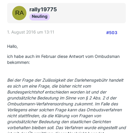
Es ist so still geworden in diesem Thread, dabei
drücke ich immer noch allen die Daumen und höffe,
rally19775
dass die Sache auch für Euch noch gut ausgeht!
Neuling
Lasst doch von Euch hören, am besten eine
Erfolgsgeschichte!!!
1. August 2016 um 13:11
#503
Gruß , nottele
Hallo,
ich habe auch im Februar diese Antwort vom Ombudsman
bekommen:
Bei der Frage der Zulässigkeit der Darlehensgebühr handelt
es sich um eine Frage, die bisher nicht vom
Bundesgerichtshof entschieden worden ist und der
grundsätzliche Bedeutung im Sinne von § 2 Abs. 2 d der
Ombudsmann-Verfahrensordnung zukommt. Im Falle des
Vorliegens einer solchen Frage kann das Ombudsverfahren
nicht stattfinden, da die Klärung von Fragen von
grundsätzlicher Bedeutung den staatlichen Gerichten
vorbehalten bleiben soll. Das Verfahren wurde eingestellt und