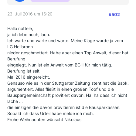
2
3.5.2016
Rechtsanwalt Dr. Phillipp Banjari aus
Köln
berichtet: Wohl um ein
verbraucherfreundliches Grundsatzurteil des
23. Juli 2016 um 16:20
#502
Oberlandergerichts zu verhindern, hat die Wüstenrot
Bausparkasse die Forderung einer
Hallo nottele,
Erbengemeinschaft auf Erstattung von rund 17000
ja ich lebe noch, lach.
Euro Darlehensgebühr zuzüglich Zinsen, Gerichts-
Ich warte und warte und warte. Meine Klage wurde ja vom
und Anwaltskosten vor dem Oberlandesgericht
LG Heilbronn
Stuttgart akzeptiert. Die Oberlandesrichter hatten
nieder geschmettert. Habe aber einen Top Anwalt, dieser hat
keinen Zweifel daran gelassen, dass sie die
Berufung
Bausparkasse zur Erstattung verurteilen werden.
eingelegt. Nun ist ein Anwalt vom BGH für mich tätig.
Offenbar glaubt Wüstenrot auch nicht mehr daran,
Berufung ist seit
dass der Bundesgerichtshof Gebühren für
Mai 2016 eingereicht.
Bauspardarlehen für rechtmäßig halten wird. Das
Genauso wie es in der Stuttgarter Zeitung steht hat die Bspk.
Anerkenntnisurteil ist jedenfalls rechtskräftig. Weitere
argumentiert. Alles fließt in einen großen Topf und die
Details zum Verfahren im
ausführlichen Bericht der
Bauspargemeinschaft provitiert davon. Ha, ha dass ich nicht
Stuttgarter Zeitung
.
lache ...
die einzigen die davon provitieren ist die Bausparkassen.
Sobald ich dass Urteil habe melde ich mich.
Das müsste Dir,
@Nikolaus
und allen, die noch im
Frohe Weihnachten wünscht Nikolaus
Streit mit ihrer BSpK liegen, Auftrieb gegeben haben,
oder habt ihr das noch nicht gesehen?