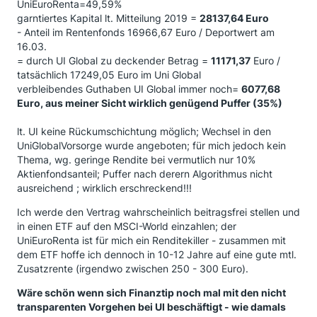
UniEuroRenta=49,59%
garntiertes Kapital lt. Mitteilung 2019 =
28137,64 Euro
- Anteil im Rentenfonds 16966,67 Euro / Deportwert am
16.03.
= durch UI Global zu deckender Betrag =
11171,37
Euro /
tatsächlich 17249,05 Euro im Uni Global
verbleibendes Guthaben UI Global immer noch=
6077,68
Euro, aus meiner Sicht wirklich genügend Puffer (35%)
lt. UI keine Rückumschichtung möglich; Wechsel in den
UniGlobalVorsorge wurde angeboten; für mich jedoch kein
Thema, wg. geringe Rendite bei vermutlich nur 10%
Aktienfondsanteil; Puffer nach derern Algorithmus nicht
ausreichend ; wirklich erschreckend!!!
Ich werde den Vertrag wahrscheinlich beitragsfrei stellen und
in einen ETF auf den MSCI-World einzahlen; der
UniEuroRenta ist für mich ein Renditekiller - zusammen mit
dem ETF hoffe ich dennoch in 10-12 Jahre auf eine gute mtl.
Zusatzrente (irgendwo zwischen 250 - 300 Euro).
Wäre schön wenn sich Finanztip noch mal mit den nicht
transparenten Vorgehen bei UI beschäftigt - wie damals