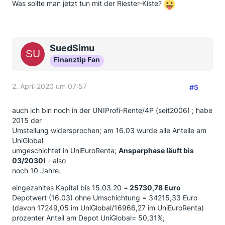
hält) ersetzt werden.
Was sollte man jetzt tun mit der Riester-Kiste?
Ob sich ein Riester-Produkt lohnt, müsste man sich
genau anschauen. Fairriester ist aus meiner Sicht eine
Überlegung wert.
SuedSimu
Das Geld für den Immobilienerwerb sollte aufgrund
Finanztip Fan
der geringen Vorlaufzeit natürlich nicht in ETFs
angespart werden.
2. April 2020 um 07:57
#5
Viel Erfolg.
auch ich bin noch in der UNIProfi-Rente/4P (seit2006) ; habe
2015 der
Umstellung widersprochen; am 16.03 wurde alle Anteile am
UniGlobal
umgeschichtet in UniEuroRenta;
Ansparphase läuft bis
03/2030!
- also
noch 10 Jahre.
eingezahltes Kapital bis 15.03.20 =
25730,78 Euro
Depotwert (16.03) ohne Umschichtung = 34215,33 Euro
(davon 17249,05 im UniGlobal/16966,27 im UniEuroRenta)
prozenter Anteil am Depot UniGlobal= 50,31%;