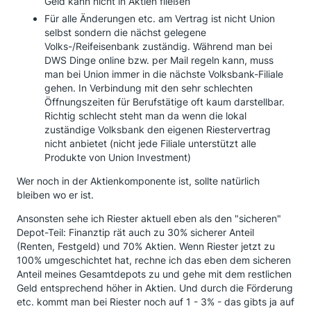
Geld kann nicht in Aktien fließen
Für alle Änderungen etc. am Vertrag ist nicht Union
selbst sondern die nächst gelegene
Volks-/Reifeisenbank zuständig. Während man bei
DWS Dinge online bzw. per Mail regeln kann, muss
man bei Union immer in die nächste Volksbank-Filiale
gehen. In Verbindung mit den sehr schlechten
Öffnungszeiten für Berufstätige oft kaum darstellbar.
Richtig schlecht steht man da wenn die lokal
zuständige Volksbank den eigenen Riestervertrag
nicht anbietet (nicht jede Filiale unterstützt alle
Produkte von Union Investment)
Wer noch in der Aktienkomponente ist, sollte natürlich
bleiben wo er ist.
Ansonsten sehe ich Riester aktuell eben als den "sicheren"
Depot-Teil: Finanztip rät auch zu 30% sicherer Anteil
(Renten, Festgeld) und 70% Aktien. Wenn Riester jetzt zu
100% umgeschichtet hat, rechne ich das eben dem sicheren
Anteil meines Gesamtdepots zu und gehe mit dem restlichen
Geld entsprechend höher in Aktien. Und durch die Förderung
etc. kommt man bei Riester noch auf 1 - 3% - das gibts ja auf