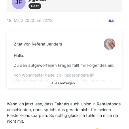
Gast
19. März 2020 um 22:13
#4
Zitat von Referat Janders
Hallo.
Zu den aufgeworfenen Fragen fällt mir Folgendes ein:
Von Wohnriester halte ich (insbesondere im
Niedrigzinsumfeld) wenig bis gar nichts, aber das ist
Alles anzeigen
meine persönliche Meinung.
Ein Riestervertrag soll ja nur die Rentenkürzung einer
jahrzehntealten Reform auffangen und wird hinterher
Wenn ich jetzt lese, dass Fairr als auch Union in Rentenfonds
nicht den Unterschied zwischen Wohnschließfach
umschichten, dann spricht das gerade nicht für meinen
und herrschaftlicher Villa ausmachen. Daher sollte ein
Riester-Fondsparplan. So richtig glücklich fühle ich mich da
jeder Riestervertrag durch einen ETF-Sparplan
nicht mit.
ergänzt oder (falls man von der Riester-Kiste nichts