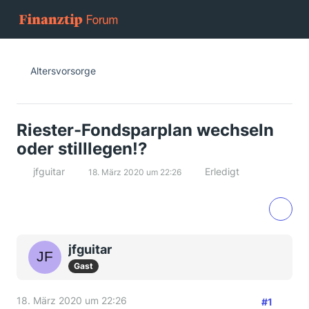
Altersvorsorge
Riester-Fondsparplan wechseln
oder stilllegen!?
jfguitar
Erledigt
18. März 2020 um 22:26
jfguitar
Gast
18. März 2020 um 22:26
#1