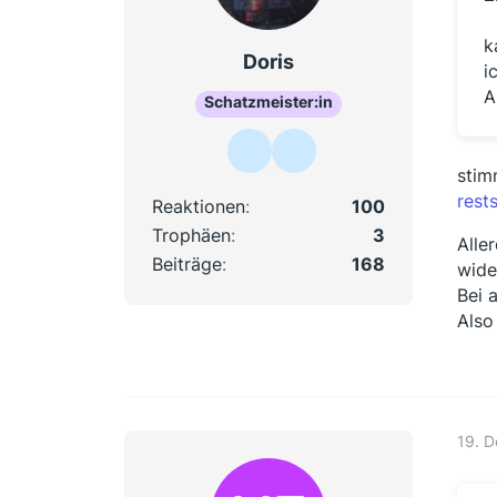
k
Doris
i
A
Schatzmeister:in
stim
rest
Reaktionen
100
Trophäen
3
Alle
Beiträge
168
wide
Bei 
Also
19. 