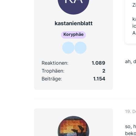
Z
k
kastanienblatt
i
A
Koryphäe
ah, 
Reaktionen
1.089
Trophäen
2
Beiträge
1.154
19. 
so, 
beko