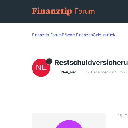
Finanztip Forum
Private Finanzen
Geld zurück
Restschuldversicheru
Neu_hier
12. Dezember 2014 um 23
18. 