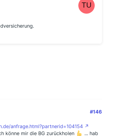
ldversicherung.
#146
in.de/anfrage.html?partnerid=104154
ch könne mir die BG zurückholen
... hab