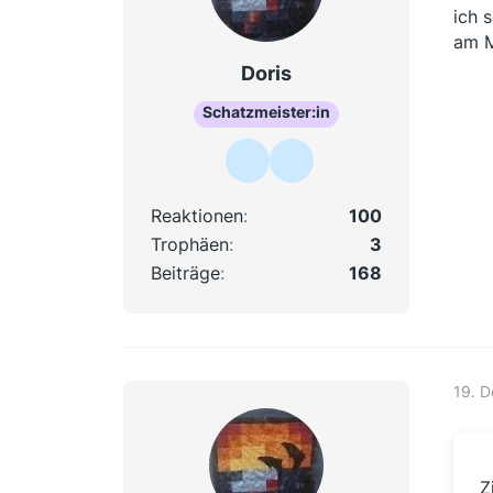
ich 
am M
Doris
Schatzmeister:in
Reaktionen
100
Trophäen
3
Beiträge
168
19. 
Z