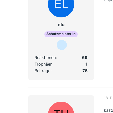
elu
Schatzmeister:in
Reaktionen
69
Trophäen
1
Beiträge
75
18. 
kast