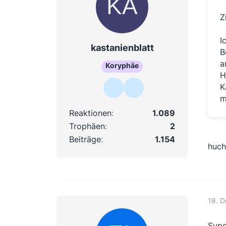
Z
I
kastanienblatt
B
a
Koryphäe
H
K
m
Reaktionen
1.089
Trophäen
2
Beiträge
1.154
huch
18. 
Supe