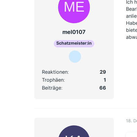
Ich 
Bear
anli
Habe
biet
mel0107
abwa
Schatzmeister:in
Reaktionen
29
Trophäen
1
Beiträge
66
18. 