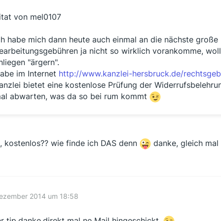
itat von mel0107
ch habe mich dann heute auch einmal an die nächste große 
earbeitungsgebühren ja nicht so wirklich vorankomme, wol
nliegen "ärgern".
abe im Internet
http://www.kanzlei-hersbruck.de/rechtsgeb
anzlei bietet eine kostenlose Prüfung der Widerrufsbelehru
al abwarten, was da so bei rum kommt
, kostenlos?? wie finde ich DAS denn
danke, gleich mal
Dezember 2014 um 18:58
r tip.danke.direkt mal ne Mail hingeschickt.