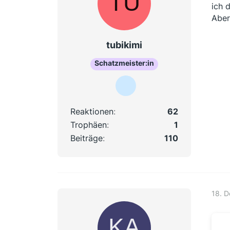
ich 
Aber
tubikimi
Schatzmeister:in
Reaktionen
62
Trophäen
1
Beiträge
110
18. 